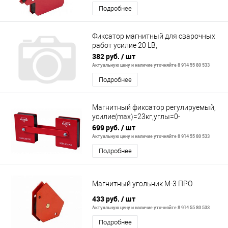
Подробнее
Фиксатор магнитный для сварочных
работ усилие 20 LB,
30х45х60х75х90х135 град.// Denzel
382 руб.
/ шт
Актуальную цену и наличие уточняйте 8 914 55 80 533
Подробнее
Магнитный фиксатор регулируемый,
усилие(max)=23кг,углы=0-
360,блистер,1шт
699 руб.
/ шт
Актуальную цену и наличие уточняйте 8 914 55 80 533
Подробнее
Магнитный угольник М-3 ПРО
433 руб.
/ шт
Актуальную цену и наличие уточняйте 8 914 55 80 533
Подробнее