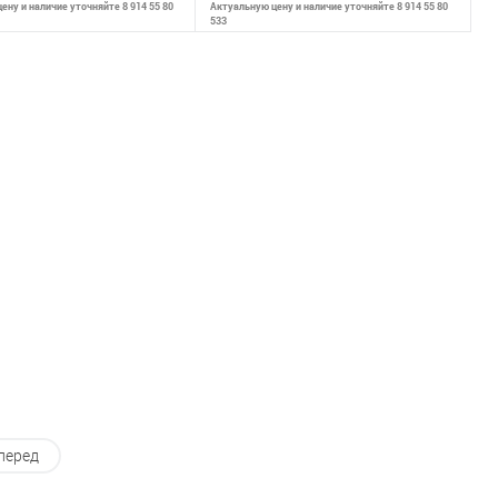
ену и наличие уточняйте 8 914 55 80
Актуальную цену и наличие уточняйте 8 914 55 80
533
ообщить о наличии
Сообщить о наличии
внению
К сравнению
ранное
Недоступно
В избранное
Недоступно
перед