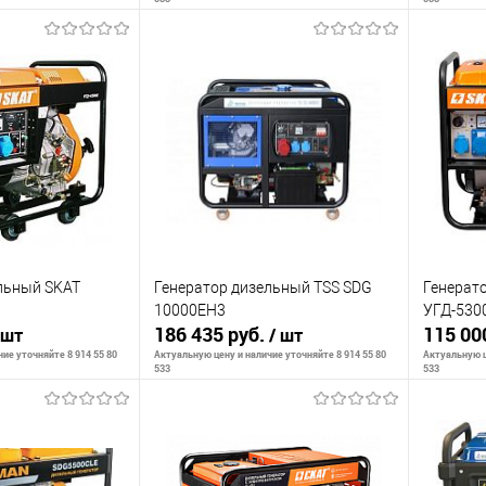
ть о наличии
Сообщить о наличии
С
К сравнению
К сра
Недоступно
В избранное
Недоступно
В изб
льный SKAT
Генератор дизельный TSS SDG
Генерат
10000EH3
УГД-5300
186 435 руб.
115 00
 шт
/ шт
ие уточняйте 8 914 55 80
Актуальную цену и наличие уточняйте 8 914 55 80
Актуальную ц
533
533
ть о наличии
Сообщить о наличии
С