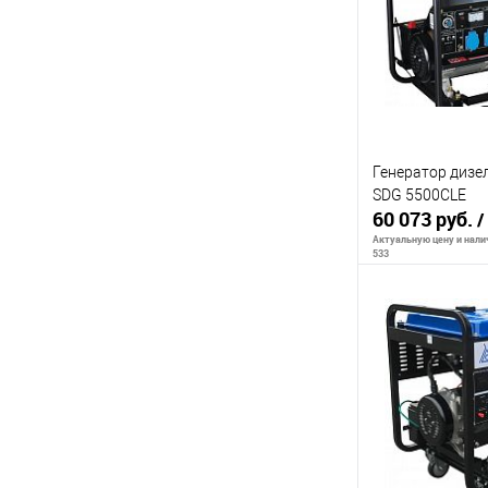
К сравнению
В избранное
Генератор диз
SDG 5500CLE
60 073 руб.
/
Актуальную цену и налич
533
Сообщи
К сравнению
В избранное