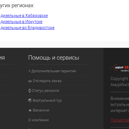
угих регионах:
К сравнению
 дизельные в Хабаровске
Недоступно
В избранное
Недоступно
 дизельные в Иркутске
 дизельные во Владивостоке
ия
Помощь и сервисы
⚡ Дополнительная гарантия
Copyright
🎫 Отследить заказ
АмурИнс
⌚ Статус ремонта
Внимание
🌏 Виртуальный тур
актуальн
🔥 Вакансии
интернет
О компании
Посмотре