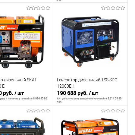
ообщить о наличии
Сообщить о наличии
внению
К сравнению
ранное
Недоступно
В избранное
Недоступно
ор дизельный SKAT
Генератор дизельный TSS SDG
 Е
12000EH
0 руб.
190 688 руб.
/ шт
/ шт
ену и наличие уточняйте 8 914 55 80
Актуальную цену и наличие уточняйте 8 914 55 80
533
ообщить о наличии
Сообщить о наличии