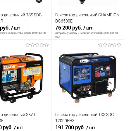
ор дизельный TSS SDG
Генератор дизельный CHAMPION
2R
DG6500E
 руб.
76 200 руб.
/ шт
/ шт
ену и наличие уточняйте 8 914 55 80
Актуальную цену и наличие уточняйте 8 914 55 80
533
ообщить о наличии
Сообщить о наличии
внению
К сравнению
ранное
Недоступно
В избранное
Недоступно
ор дизельный SKAT
Генератор дизельный TSS SDG
0Е
12000EH3
0 руб.
191 700 руб.
/ шт
/ шт