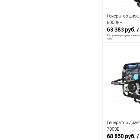
Генератор дизе
6000EH
63 383 руб.
/
Актуальную цену и налич
533
Сообщи
К сравнению
В избранное
Генератор дизе
7000EH
68 850 руб.
/