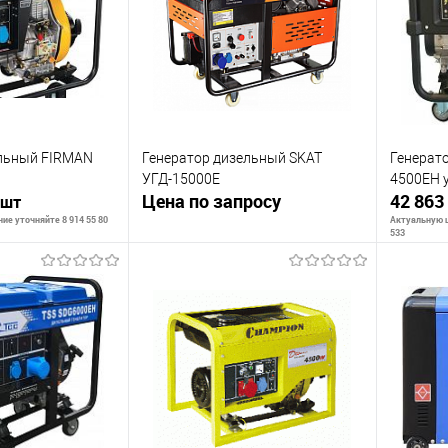
К сравнению
К сра
Недоступно
В избранное
Недоступно
В изб
ельный FIRMAN
Генератор дизельный SKAT
Генерат
УГД-15000E
4500EH 
Цена по запросу
42 863
 шт
ие уточняйте 8 914 55 80
Актуальную ц
533
Запросить цену
ть о наличии
С
К сравнению
В избранное
Недоступно
К сра
Недоступно
В изб