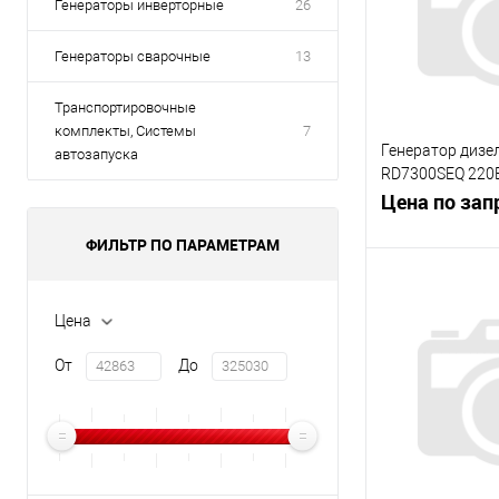
Генераторы инверторные
26
Генераторы сварочные
13
Транспортировочные
комплекты, Системы
7
Генератор диз
автозапуска
RD7300SEQ 220
6000Вт-6300Вт, 
Цена по зап
ФИЛЬТР ПО ПАРАМЕТРАМ
Запр
Цена
К сравнению
От
До
В избранное