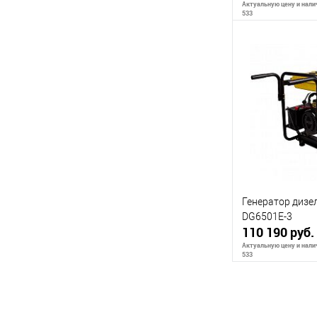
Актуальную цену и налич
533
Сообщи
К сравнению
В избранное
Генератор диз
DG6501E-3
110 190 руб.
Актуальную цену и налич
533
Сообщи