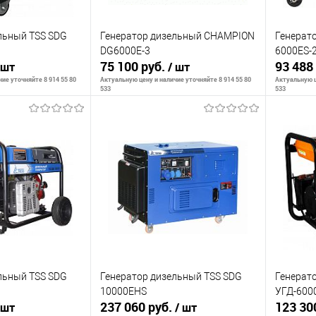
льный TSS SDG
Генератор дизельный CHAMPION
Генерат
DG6000E-3
6000ES-
75 100 руб.
93 488
 шт
/ шт
ие уточняйте 8 914 55 80
Актуальную цену и наличие уточняйте 8 914 55 80
Актуальную ц
533
533
ть о наличии
Сообщить о наличии
С
К сравнению
К сра
Недоступно
В избранное
Недоступно
В изб
льный TSS SDG
Генератор дизельный TSS SDG
Генерат
10000EHS
УГД-600
237 060 руб.
123 30
 шт
/ шт