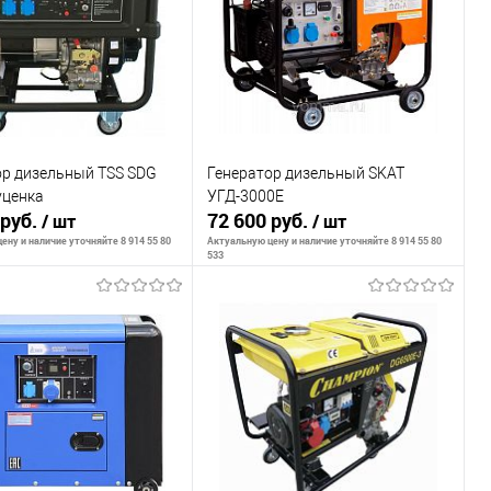
внению
К сравнению
ранное
Недоступно
В избранное
Недоступно
ор дизельный TSS SDG
Генератор дизельный SKAT
уценка
УГД-3000Е
 руб.
72 600 руб.
/ шт
/ шт
ену и наличие уточняйте 8 914 55 80
Актуальную цену и наличие уточняйте 8 914 55 80
533
ообщить о наличии
Сообщить о наличии
внению
К сравнению
ранное
Недоступно
В избранное
Недоступно