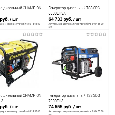
ор дизельный CHAMPION
Генератор дизельный TSS SDG
E
6000EH3A
 руб.
64 733 руб.
/ шт
/ шт
ену и наличие уточняйте 8 914 55 80
Актуальную цену и наличие уточняйте 8 914 55 80
533
ообщить о наличии
Сообщить о наличии
внению
К сравнению
ранное
Недоступно
В избранное
Недоступно
ор дизельный CHAMPION
Генератор дизельный TSS SDG
-3
7000EH3
 руб.
74 655 руб.
/ шт
/ шт
ену и наличие уточняйте 8 914 55 80
Актуальную цену и наличие уточняйте 8 914 55 80
533