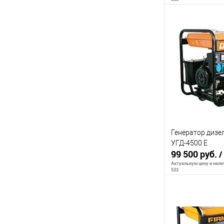
Сообщи
К сравнению
В избранное
Генератор дизе
УГД-4500 Е
99 500 руб.
/
Актуальную цену и налич
533
Сообщи