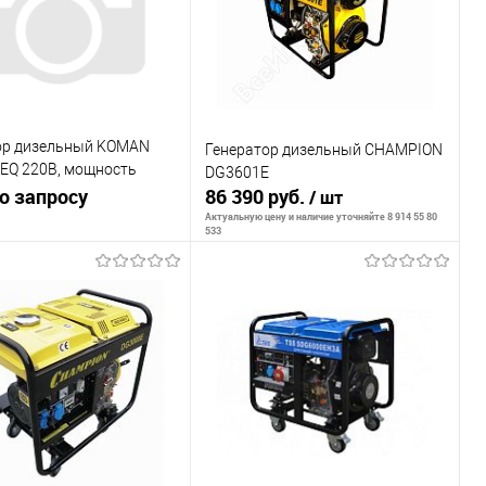
ор дизельный KOMAN
Генератор дизельный CHAMPION
EQ 220В, мощность
DG3601E
300Вт, силовая розетка,
о запросу
86 390 руб.
/ шт
Актуальную цену и наличие уточняйте 8 914 55 80
533
Запросить цену
В корзину
внению
ранное
В наличии
К сравнению
В избранное
В наличии