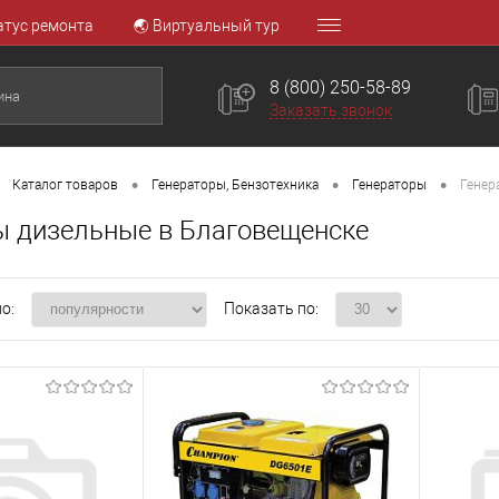
атус ремонта
🌏 Виртуальный тур
8 (800) 250-58-89
Заказать звонок
•
•
•
Каталог товаров
Генераторы, Бензотехника
Генераторы
Генер
ы дизельные в Благовещенске
о:
Показать по: