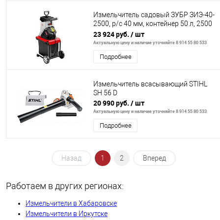
Измельчитель садовый ЗУБР ЗИЭ-40-
2500, р/с 40 мм, контейнер 50 л, 2500
Вт
23 924 руб.
/ шт
Актуальную цену и наличие уточняйте 8 914 55 80 533
Подробнее
Измельчитель всасывающий STIHL
SH 56 D
20 990 руб.
/ шт
Актуальную цену и наличие уточняйте 8 914 55 80 533
Подробнее
Назад
1
2
Вперед
Работаем в других регионах:
Измельчители в Хабаровске
Измельчители в Иркутске