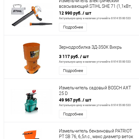
Измельчитель электрический
всасывающий STIHL SHE 71 (1,1кВт,
580м3/ч)
12 990 руб.
/ шт
Актуальную цену и наличие уточняйте 8 914 55 80 533
Подробнее
Зернодробилка ЗД-350К Вихрь
3 117 руб.
/ шт
Актуальную цену и наличие уточняйте 8 914 55 80 533
Подробнее
Измельчитель садовый BOSCH AXT
25 D
49 967 руб.
/ шт
Актуальную цену и наличие уточняйте 8 914 55 80 533
Подробнее
Измельчитель бензиновый PATRIOT
PT SB 76, 6,5л.с., макс диаметр веток