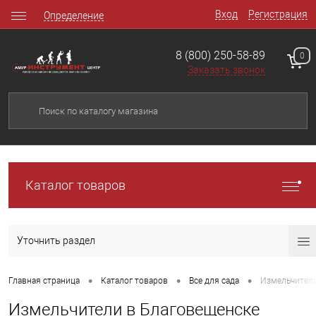
Вход
Регистрация
Определение
8 (800) 250-58-89
0
Заказать звонок
Каталог товаров
Уточнить раздел
•
•
•
Главная страница
Каталог товаров
Все для сада
Измельчител
Измельчители в Благовещенске