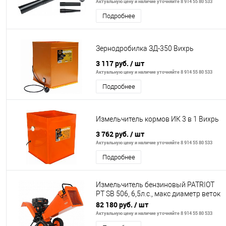
Актуальную цену и наличие уточняйте 8 914 55 80 533
Подробнее
Зернодробилка ЗД-350 Вихрь
3 117 руб.
/ шт
Актуальную цену и наличие уточняйте 8 914 55 80 533
Подробнее
Измельчитель кормов ИК 3 в 1 Вихрь
3 762 руб.
/ шт
Актуальную цену и наличие уточняйте 8 914 55 80 533
Подробнее
Измельчитель бензиновый PATRIOT
PT SB 506, 6,5л.с., макс диаметр веток
80мм
82 180 руб.
/ шт
Актуальную цену и наличие уточняйте 8 914 55 80 533