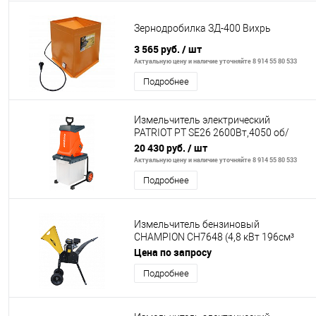
Зернодробилка ЗД-400 Вихрь
3 565 руб.
/ шт
Актуальную цену и наличие уточняйте 8 914 55 80 533
Подробнее
Измельчитель электрический
PATRIOT PT SE26 2600Вт,4050 об/
мин, max diam 40 мм; пластик бак 50л
20 430 руб.
/ шт
Актуальную цену и наличие уточняйте 8 914 55 80 533
Подробнее
Измельчитель бензиновый
CHAMPION CH7648 (4,8 кВт 196см³
76мм 95кг колеса)
Цена по запросу
Подробнее