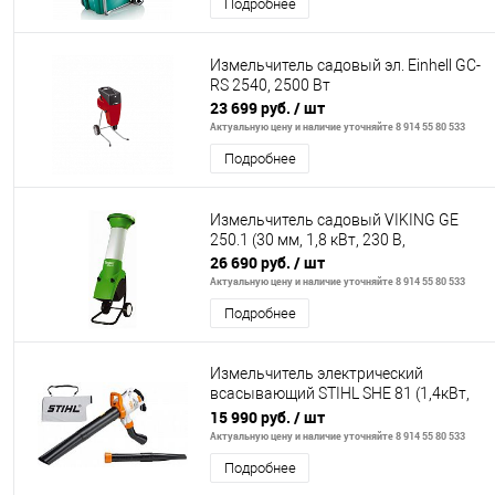
Подробнее
Измельчитель садовый эл. Einhell GC-
RS 2540, 2500 Вт
23 699 руб.
/ шт
Актуальную цену и наличие уточняйте 8 914 55 80 533
Подробнее
Измельчитель садовый VIKING GE
250.1 (30 мм, 1,8 кВт, 230 В,
26 690 руб.
/ шт
Актуальную цену и наличие уточняйте 8 914 55 80 533
Подробнее
Измельчитель электрический
всасывающий STIHL SHE 81 (1,4кВт,
650м3/ч)
15 990 руб.
/ шт
Актуальную цену и наличие уточняйте 8 914 55 80 533
Подробнее