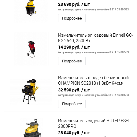
20,5кг 53л)
23 690 руб.
/ шт
Актуальную цену и наличие уточняйте 8 914 55 80 533
Подробнее
Измельчитель эл. садовый Einhell GC-
KS 2540, 2500Вт
14 299 руб.
/ шт
Актуальную цену и наличие уточняйте 8 914 55 80 533
Подробнее
Измельчитель-шредер бензиновый
CHAMPION SC2818 (1,8кВт 94см³
28мм 16кг), CHAMPION, SC2818
32 590 руб.
/ шт
Актуальную цену и наличие уточняйте 8 914 55 80 533
Подробнее
Измельчитель садовый HUTER ESH-
2800PRO
28 040 руб.
/ шт