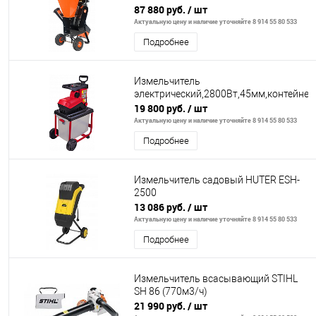
76мм
87 880 руб.
/ шт
Актуальную цену и наличие уточняйте 8 914 55 80 533
Подробнее
Измельчитель
электрический,2800Вт,45мм,контейнер
19 800 руб.
/ шт
Актуальную цену и наличие уточняйте 8 914 55 80 533
Подробнее
Измельчитель садовый HUTER ESH-
2500
13 086 руб.
/ шт
Актуальную цену и наличие уточняйте 8 914 55 80 533
Подробнее
Измельчитель всасывающий STIHL
SH 86 (770м3/ч)
21 990 руб.
/ шт