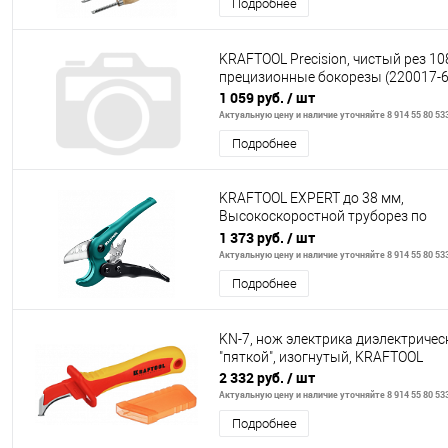
Подробнее
KRAFTOOL Precision, чистый рез 10
прецизионные бокорезы (220017-6
1 059 руб.
/ шт
Актуальную цену и наличие уточняйте 8 914 55 80 53
Подробнее
KRAFTOOL EXPERT до 38 мм,
Высокоскоростной труборез по
металлопластиковым и пластико
1 373 руб.
/ шт
трубам (233
Актуальную цену и наличие уточняйте 8 914 55 80 53
Подробнее
KN-7, нож электрика диэлектрическ
"пяткой", изогнутый, KRAFTOOL
2 332 руб.
/ шт
Актуальную цену и наличие уточняйте 8 914 55 80 53
Подробнее