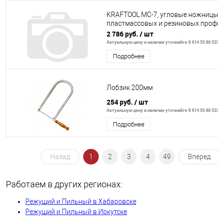
KRAFTOOL MC-7, угловые ножницы
пластмассовых и резиновых проф
(23372)
2 786 руб.
/ шт
Актуальную цену и наличие уточняйте 8 914 55 80 53
Подробнее
Лобзик 200мм
254 руб.
/ шт
Актуальную цену и наличие уточняйте 8 914 55 80 53
Подробнее
Назад
1
2
3
4
49
Вперед
Работаем в других регионах:
Режущий и Пильный в Хабаровске
Режущий и Пильный в Иркутске