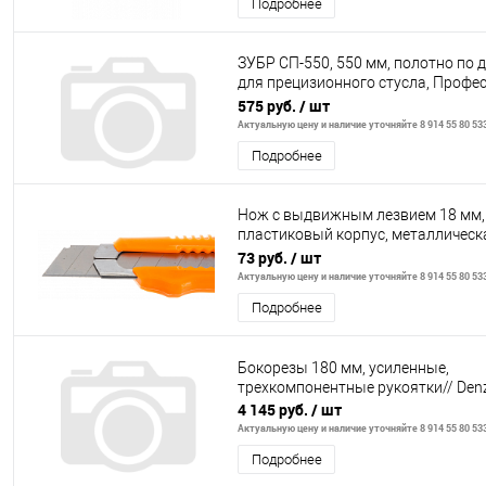
Подробнее
ЗУБР СП-550, 550 мм, полотно по 
для прецизионного стусла, Профе
(15461-550-1)
575 руб.
/ шт
Актуальную цену и наличие уточняйте 8 914 55 80 53
Подробнее
Нож с выдвижным лезвием 18 мм,
пластиковый корпус, металлическ
направляющая, Вихрь
73 руб.
/ шт
Актуальную цену и наличие уточняйте 8 914 55 80 53
Подробнее
Бокорезы 180 мм, усиленные,
трехкомпонентные рукоятки// Denz
4 145 руб.
/ шт
Актуальную цену и наличие уточняйте 8 914 55 80 53
Подробнее