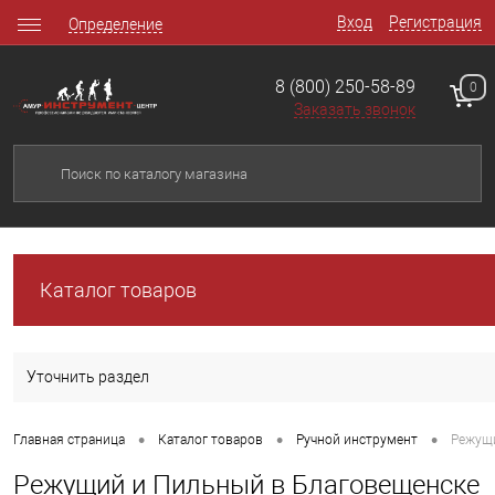
Вход
Регистрация
Определение
8 (800) 250-58-89
0
Заказать звонок
Каталог товаров
Уточнить раздел
•
•
•
Главная страница
Каталог товаров
Ручной инструмент
Режущ
Режущий и Пильный в Благовещенске