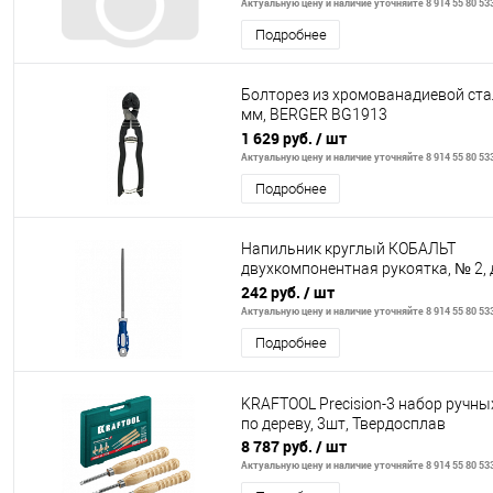
Актуальную цену и наличие уточняйте 8 914 55 80 53
Подробнее
Болторез из хромованадиевой ста
мм, BERGER BG1913
(10702070/111122/3393290, Китай
1 629 руб.
/ шт
Актуальную цену и наличие уточняйте 8 914 55 80 53
Подробнее
Напильник круглый КОБАЛЬТ
двухкомпонентная рукоятка, № 2,
6 мм, длина рабочая/общая 180/3
242 руб.
/ шт
Актуальную цену и наличие уточняйте 8 914 55 80 53
Подробнее
KRAFTOOL Precision-3 набор ручны
по дереву, 3шт, Твердосплав
8 787 руб.
/ шт
Актуальную цену и наличие уточняйте 8 914 55 80 53