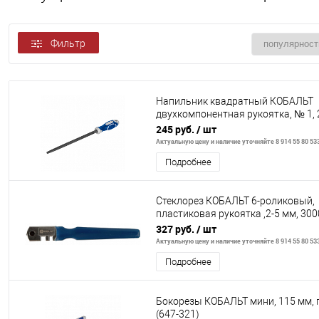
Фильтр
Напильник квадратный КОБАЛЬТ
двухкомпонентная рукоятка, № 1, 
подвес (247-705)
245 руб.
/ шт
Актуальную цену и наличие уточняйте 8 914 55 80 53
Подробнее
Стеклорез КОБАЛЬТ 6-роликовый,
пластиковая рукоятка ,2-5 мм, 300
блистер
327 руб.
/ шт
Актуальную цену и наличие уточняйте 8 914 55 80 53
Подробнее
Бокорезы КОБАЛЬТ мини, 115 мм, 
(647-321)