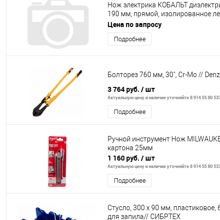
Нож электрика КОБАЛЬТ диэлектр
190 мм, прямой, изолированное ле
мм, блистер (921-145)
Цена по запросу
Подробнее
Болторез 760 мм, 30", Cr-Mo // Denz
3 764 руб.
/ шт
Актуальную цену и наличие уточняйте 8 914 55 80 53
Подробнее
Ручной инструмент Нож MILWAUKE
картона 25мм
1 160 руб.
/ шт
Актуальную цену и наличие уточняйте 8 914 55 80 53
Подробнее
Стусло, 300 х 90 мм, пластиковое, 
для запила// СИБРТЕХ