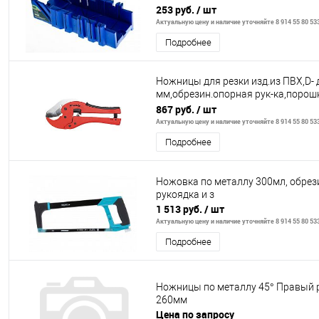
253 руб.
/ шт
Актуальную цену и наличие уточняйте 8 914 55 80 53
Подробнее
Ножницы для резки изд.из ПВХ,D- 
мм,обрезин.опорная рук-ка,порош
покр-ие рукояток// MATRIX
867 руб.
/ шт
Актуальную цену и наличие уточняйте 8 914 55 80 53
Подробнее
Ножовка по металлу 300мл, обрез
рукоядка и з
1 513 руб.
/ шт
Актуальную цену и наличие уточняйте 8 914 55 80 53
Подробнее
Ножницы по металлу 45° Правый 
260мм
Цена по запросу