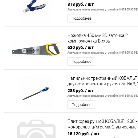
313 руб.
/ шт
Актуальную цену и наличие уточняйте 8 914 55 80 53
Подробнее
Ножовка 450 мм 3D заточка 2
комп.рукоятка Вихрь
630 руб.
/ шт
Актуальную цену и наличие уточняйте 8 914 55 80 53
Подробнее
Напильник трехгранный КОБАЛЬТ
двухкомпонентная рукоятка, № 3,
подвес
288 руб.
/ шт
Актуальную цену и наличие уточняйте 8 914 55 80 53
Подробнее
Плиткорез ручной КОБАЛЬТ 1200 х
монорельс, ц/м рама, 2 выносные н
ук-ль, трансп. кол
15 120 руб.
/ шт