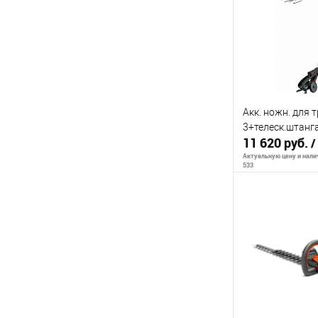
К сравнению
В избранное
Акк. ножн. для 
3+телеск.штанг
11 620 руб.
/
Актуальную цену и налич
533
Сообщи
К сравнению
В избранное