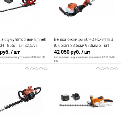
 аккумуляторный Einhell
Бензоножницы ECHO HC-341ES
H 1855/1 Li,1x2,5Ач
(0,66кВт 23,6см³ 973мм 6.1кг)
 руб.
42 050 руб.
/ шт
/ шт
ену и наличие уточняйте 8 914 55 80
Актуальную цену и наличие уточняйте 8 914 55 80
533
В корзину
В корзину
внению
К сравнению
ранное
В наличии
В избранное
В наличии