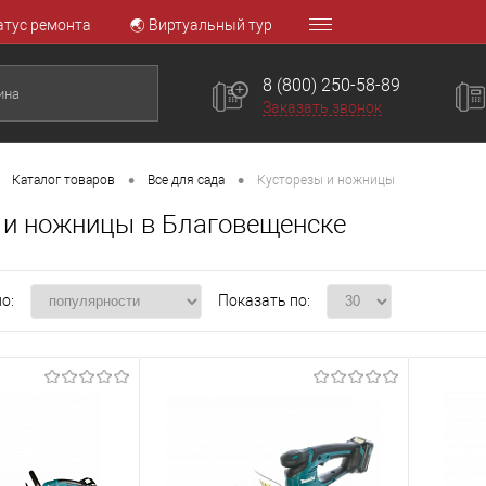
атус ремонта
🌏 Виртуальный тур
8 (800) 250-58-89
Заказать звонок
•
•
Каталог товаров
Все для сада
Кусторезы и ножницы
 и ножницы в Благовещенске
о:
Показать по: