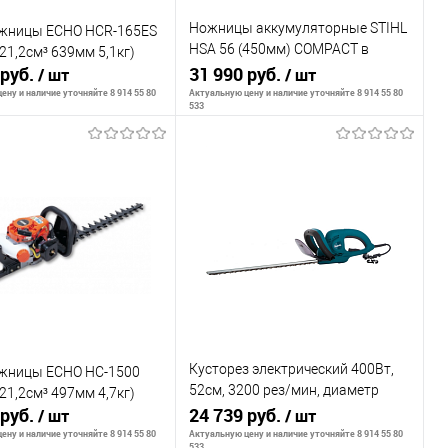
Ножницы аккумуляторные STIHL
жницы ECHO HCR-165ES
HSA 56 (450мм) COMPACT в
 21,2см³ 639мм 5,1кг)
 руб.
комплекте AL 101, AK 10
31 990 руб.
/ шт
/ шт
ену и наличие уточняйте 8 914 55 80
Актуальную цену и наличие уточняйте 8 914 55 80
533
В корзину
В корзину
внению
К сравнению
ранное
В наличии
В избранное
В наличии
Кусторез электрический 400Вт,
жницы ECHO HC-1500
52см, 3200 рез/мин, диаметр
 21,2см³ 497мм 4,7кг)
 руб.
реза 15мм
24 739 руб.
/ шт
/ шт
ену и наличие уточняйте 8 914 55 80
Актуальную цену и наличие уточняйте 8 914 55 80
533