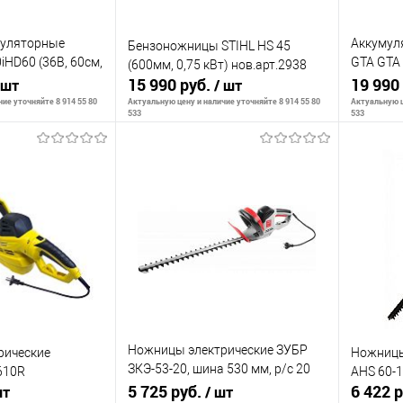
уляторные
Аккумул
Бензоножницы STIHL HS 45
HD60 (36В, 60см,
GTA GTA 2
(600мм, 0,75 кВт) нов.арт.2938
 рук
15 990 руб.
Multioil 
19 990
 шт
/ шт
ие уточняйте 8 914 55 80
Актуальную цену и наличие уточняйте 8 914 55 80
Актуальную ц
533
533
ть о наличии
Сообщить о наличии
С
К сравнению
К сра
Недоступно
В избранное
Недоступно
В изб
Ножницы электрические ЗУБР
рические
Ножницы
ЗКЭ-53-20, шина 530 мм, р/с 20
610R
AHS 60-
мм, электронный тормоз, 600 Вт
5 725 руб.
6 422 
шт
/ шт