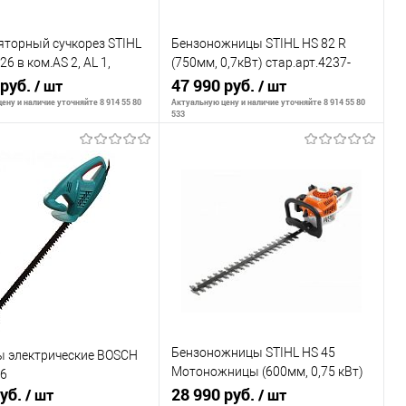
яторный сучкорез STIHL
Бензоножницы STIHL HS 82 R
6 в ком.AS 2, AL 1,
(750мм, 0,7кВт) стар.арт.4237-
50 мл
 руб.
011-2941
47 990 руб.
/ шт
/ шт
ену и наличие уточняйте 8 914 55 80
Актуальную цену и наличие уточняйте 8 914 55 80
533
ообщить о наличии
Сообщить о наличии
внению
К сравнению
ранное
Недоступно
В избранное
Недоступно
Бензоножницы STIHL HS 45
 электрические BOSCH
Мотоножницы (600мм, 0,75 кВт)
16
руб.
стар.арт.2925
28 990 руб.
/ шт
/ шт