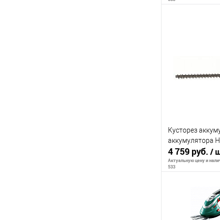
В 
К сравнению
В избранное
Кусторез аккум
аккумулятора H
4 759 руб.
/ 
Актуальную цену и налич
533
В 