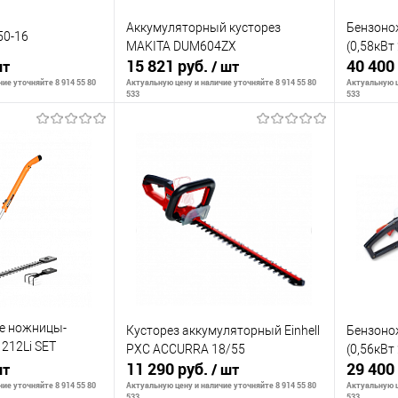
Аккумуляторный кусторез
Бензоно
50-16
MAKITA DUM604ZX
(0,58кВт
15 821 руб.
40 400
шт
/ шт
ие уточняйте 8 914 55 80
Актуальную цену и наличие уточняйте 8 914 55 80
Актуальную ц
533
533
корзину
В корзину
К сравнению
К сра
В наличии
В избранное
В наличии
В изб
е ножницы-
Кусторез аккумуляторный Einhell
Бензоно
212Li SET
PXC AСCURRA 18/55
(0,56кВт
11 290 руб.
29 400
шт
/ шт
ие уточняйте 8 914 55 80
Актуальную цену и наличие уточняйте 8 914 55 80
Актуальную ц
533
533