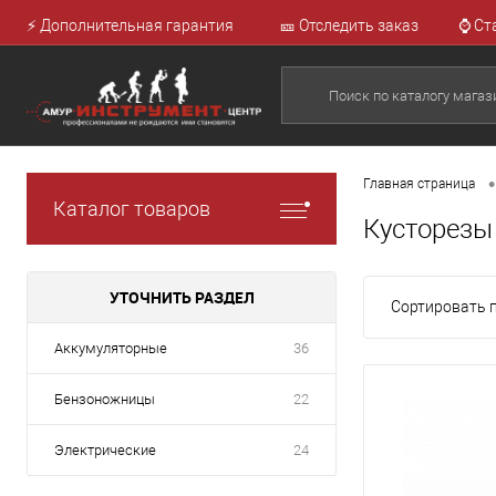
⚡ Дополнительная гарантия
🎫 Отследить заказ
⌚ Ст
•
Главная страница
Каталог товаров
Кусторезы
УТОЧНИТЬ РАЗДЕЛ
Сортировать п
Аккумуляторные
36
Бензоножницы
22
Электрические
24