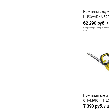
Ножницы аккум
HUSQVARNA 520i
поворотная зад.
62 290 руб.
/
Актуальную цену и налич
533
Сообщи
К сравнению
В избранное
Ножницы элект
CHAMPION HTE
7 390 руб.
/ 