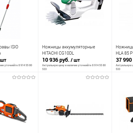
К сравнению
К сра
В наличии
В избранное
В наличии
В изб
травы ISIO
Ножницы аккумуляторные
Ножницы
а
HITACHI CG10DL
HLA 85 
10 936 руб.
37 990
 шт
/ шт
ие уточняйте 8 914 55 80
Актуальную цену и наличие уточняйте 8 914 55 80
Актуальную ц
533
533
ть о наличии
Сообщить о наличии
С
К сравнению
К сра
Недоступно
В избранное
Недоступно
В изб