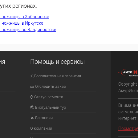
угих регионах:
К сравнению
и ножницы в Хабаровске
Недоступно
В избранное
Недоступно
и ножницы в Иркутске
и ножницы во Владивостоке
ия
Помощь и сервисы
⚡ Дополнительная гарантия
Copyright
🎫 Отследить заказ
АмурИнс
⌚ Статус ремонта
Внимание
🌏 Виртуальный тур
актуальн
🔥 Вакансии
интернет
О компании
Посмотре