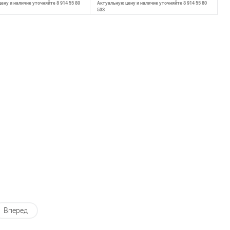
ену и наличие уточняйте 8 914 55 80
Актуальную цену и наличие уточняйте 8 914 55 80
533
ообщить о наличии
Сообщить о наличии
внению
К сравнению
ранное
Недоступно
В избранное
Недоступно
Вперед