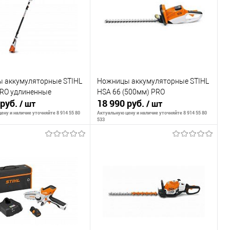
внению
К сравнению
ранное
В наличии
В избранное
В наличии
 аккумуляторные STIHL
Ножницы аккумуляторные STIHL
PRO удлиненные
HSA 66 (500мм) PRO
 руб.
18 990 руб.
/ шт
/ шт
ену и наличие уточняйте 8 914 55 80
Актуальную цену и наличие уточняйте 8 914 55 80
533
ообщить о наличии
Сообщить о наличии
внению
К сравнению
ранное
Недоступно
В избранное
Недоступно