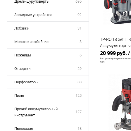
Дрели-шуруповерты
695
Зарядные устройства
92
Лобзики
31
TP-RO 18 Set Li 
Молотоки отбойные
3
Аккумуляторный
и ЗУ
20 999 руб.
/
Ножницы
6
Актуальную цену и налич
533
Отвертки
29
Перфораторы
88
В 
Пилы
125
К сравнению
Прочий аккумуляторный
В избранное
127
инструмент
Пылесосы
18