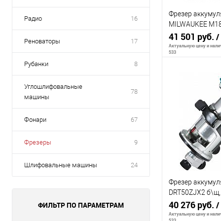
Фрезер аккуму
Радио
16
MILWAUKEE M18
кромочный
41 501 руб.
/
Реноваторы
17
Актуальную цену и налич
533
Рубанки
8
Углошлифовальные
Сообщи
78
машины
К сравнению
Фонари
67
В избранное
Фрезеры
9
Шлифовальные машины
24
Фрезер аккуму
DRT50ZJX2 б\щ,1
8мм,1.8кг,,б\ак
40 276 руб.
/
ФИЛЬТР ПО ПАРАМЕТРАМ
Актуальную цену и налич
533