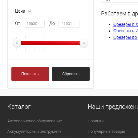
Цена
Работаем в др
Сообщи
От
До
Фрезеры в 
Фрезеры в 
Фрезеры во
К сравнению
В избранное
Показать
Сбросить
Каталог
Наши предложен
Автосервисное оборудование
Новинки
Аккумуляторный инструмент
Популярные товары