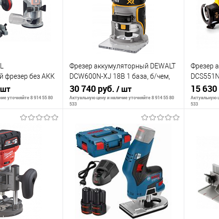
BL
Фрезер аккумуляторный DEWALT
Фрезер 
 фрезер без АКК
DCW600N-XJ 18В 1 база, б/чем,
DCS551N
б/бат
30 740 руб.
гипсокар
15 630
 шт
/ шт
ие уточняйте 8 914 55 80
Актуальную цену и наличие уточняйте 8 914 55 80
Актуальную ц
533
533
корзину
В корзину
К сравнению
К сра
В наличии
В избранное
В наличии
В изб