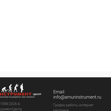
Email:
info@amurinstrument.ru
 1998-2026 ©
График работы интернет
трументЦентр
магазина