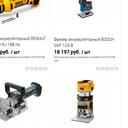
аккумуляторный DEWALT
Фрезер аккумуляторный BOSCH
-XJ 18В по
GKF 12V-8
тону, без.акк и ЗУ"
 руб.
18 197 руб.
/ шт
/ шт
ену и наличие уточняйте 8 914 55 80
Актуальную цену и наличие уточняйте 8 914 55 80
533
В корзину
Сообщить о наличии
внению
К сравнению
ранное
В наличии
В избранное
Недоступно