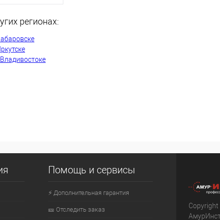
угих регионах:
ть о наличии
Хабаровске
Иркутске
 Владивостоке
Недоступно
ия
Помощь и сервисы
⚡ Дополнительная гарантия
Copyright
🎫 Отследить заказ
АмурИнс