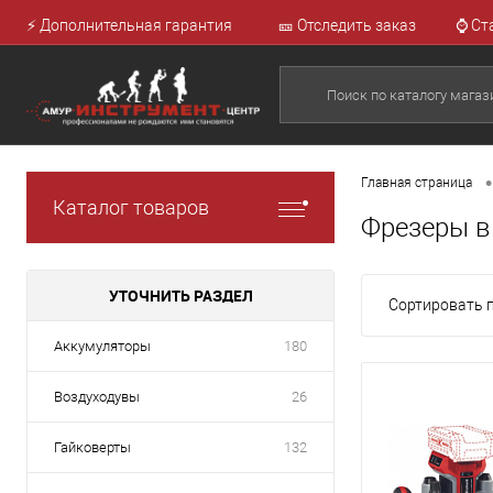
⚡ Дополнительная гарантия
🎫 Отследить заказ
⌚ Ст
•
Главная страница
Каталог товаров
Фрезеры в
УТОЧНИТЬ РАЗДЕЛ
Сортировать п
Аккумуляторы
180
Воздуходувы
26
Гайковерты
132