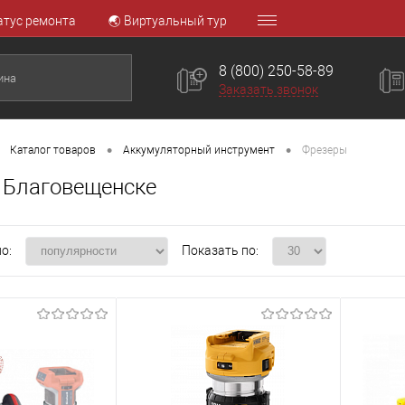
атус ремонта
🌏 Виртуальный тур
8 (800) 250-58-89
Заказать звонок
•
•
Каталог товаров
Аккумуляторный инструмент
Фрезеры
 Благовещенске
о:
Показать по: