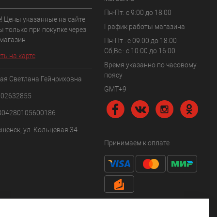
Пн-Пт: с 9:00 до 18:00
! Цены указанные на сайте
График работы магазина
ы только при покупке через
 магазин
Пн-Пт : с 09:00 до 18:00
Сб,Вс : c 10:00 до 16:00
ть на карте
Время указанно по часовому
поясу
ая Светлана Гейнриховна
GMT+9
102632855
304280105600186
ещенск, ул. Кольцевая 34
Принимаем к оплате