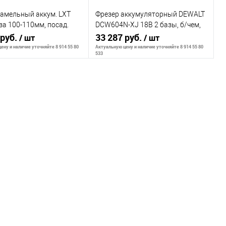
ламельный аккум. LXT
Фрезер аккумуляторный DEWALT
за 100-110мм, посад.
DCW604N-XJ 18В 2 базы, б/чем,
22мм, макс глуб 20мм
 руб.
б/бат
33 287 руб.
/ шт
/ шт
ену и наличие уточняйте 8 914 55 80
Актуальную цену и наличие уточняйте 8 914 55 80
533
ообщить о наличии
Сообщить о наличии
внению
К сравнению
ранное
Недоступно
В избранное
Недоступно