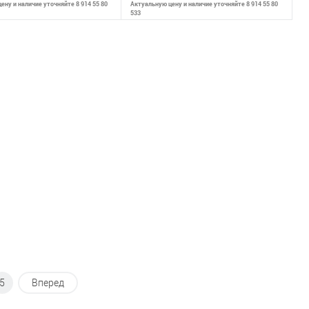
ену и наличие уточняйте 8 914 55 80
Актуальную цену и наличие уточняйте 8 914 55 80
533
В корзину
В корзину
внению
К сравнению
ранное
В наличии
В избранное
В наличии
5
Вперед