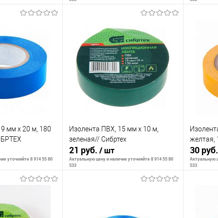
корзину
В корзину
К сравнению
К сра
В наличии
В избранное
В наличии
В изб
9 мм х 20 м, 180
Изолента ПВХ, 15 мм х 10 м,
Изолента
СИБРТЕХ
зеленая// Сибртех
желтая, 
21 руб.
30 руб
/ шт
ие уточняйте 8 914 55 80
Актуальную цену и наличие уточняйте 8 914 55 80
Актуальную ц
533
533
корзину
В корзину