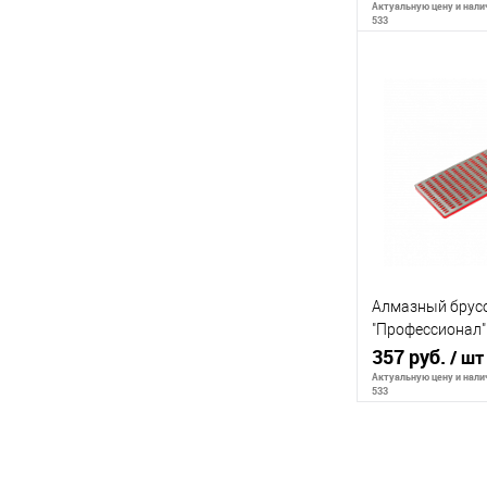
Актуальную цену и налич
533
В 
К сравнению
В избранное
Алмазный брус
"Профессионал"
средняя зернист
357 руб.
/ шт
50х150мм
Актуальную цену и налич
533
В 