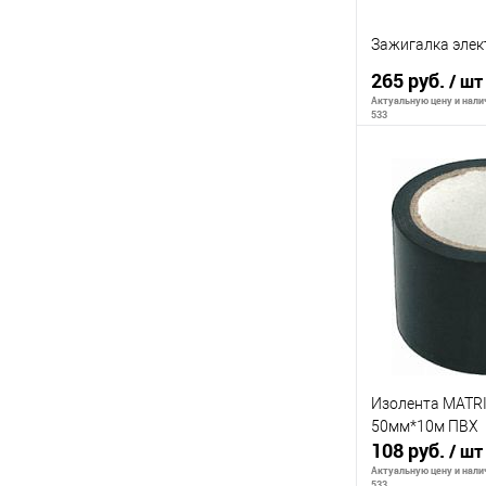
Зажигалка элек
265 руб.
/ шт
Актуальную цену и налич
533
В 
К сравнению
В избранное
Изолента MATRI
50мм*10м ПВХ
108 руб.
/ шт
Актуальную цену и налич
533