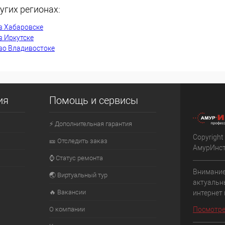
угих регионах:
К сравнению
в Хабаровске
В наличии
В избранное
Недоступно
в Иркутске
во Владивостоке
ия
Помощь и сервисы
⚡ Дополнительная гарантия
Copyright
🎫 Отследить заказ
АмурИнс
⌚ Статус ремонта
Внимание
🌏 Виртуальный тур
актуальн
🔥 Вакансии
интернет
О компании
Посмотре