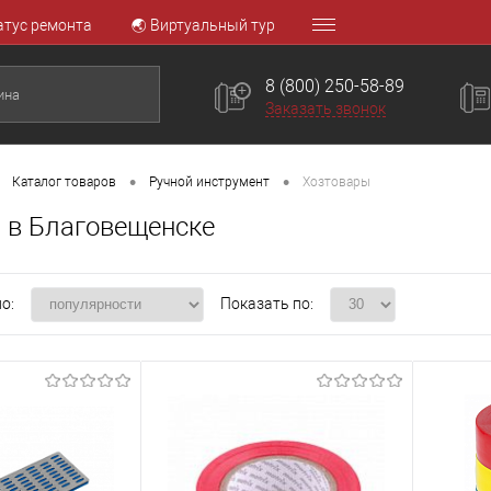
атус ремонта
🌏 Виртуальный тур
8 (800) 250-58-89
Заказать звонок
•
•
Каталог товаров
Ручной инструмент
Хозтовары
 в Благовещенске
о:
Показать по: