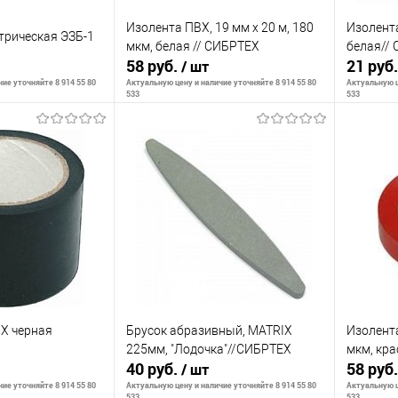
Изолента ПВХ, 19 мм х 20 м, 180
Изолента
трическая ЭЗБ-1
мкм, белая // СИБРТЕХ
белая// 
58 руб.
21 руб
/ шт
ие уточняйте 8 914 55 80
Актуальную цену и наличие уточняйте 8 914 55 80
Актуальную ц
533
533
корзину
В корзину
К сравнению
К сра
В наличии
В избранное
В наличии
В изб
X черная
Брусок абразивный, MATRIX
Изолента
225мм, "Лодочка"//СИБРТЕХ
мкм, кра
40 руб.
58 руб
/ шт
ие уточняйте 8 914 55 80
Актуальную цену и наличие уточняйте 8 914 55 80
Актуальную ц
533
533