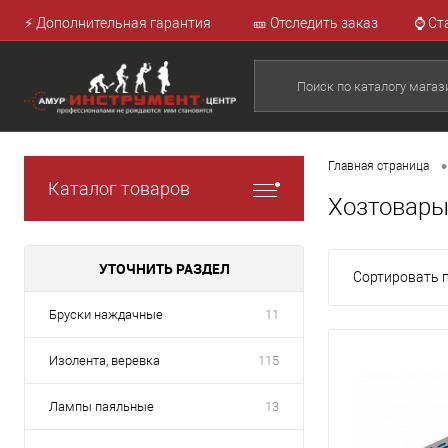
⚡ Дополнительная гарантия
🎫 Отследить заказ
⌚ Ст
•
Главная страница
Каталог товаров
Хозтовары
УТОЧНИТЬ РАЗДЕЛ
Сортировать п
Бруски наждачные
11
Изолента, веревка
115
Лампы паяльные
13