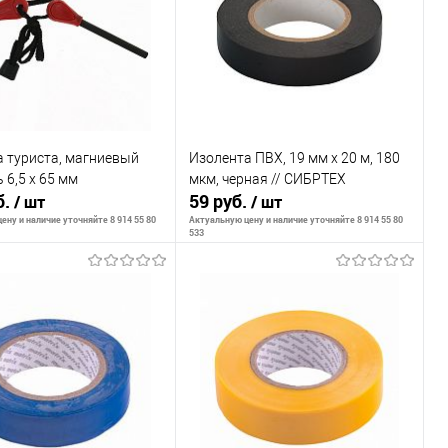
внению
К сравнению
ранное
В наличии
В избранное
В наличии
 туриста, магниевый
Изолента ПВХ, 19 мм х 20 м, 180
 6,5 х 65 мм
мкм, черная // СИБРТЕХ
б.
59 руб.
/ шт
/ шт
ену и наличие уточняйте 8 914 55 80
Актуальную цену и наличие уточняйте 8 914 55 80
533
В корзину
В корзину
внению
К сравнению
ранное
В наличии
В избранное
В наличии