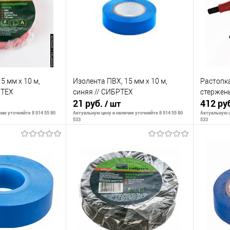
К сравнению
К сра
В наличии
В избранное
В наличии
В изб
5 мм х 10 м,
Изолента ПВХ, 15 мм х 10 м,
Растопка
РТЕХ
синяя // СИБРТЕХ
стержень
21 руб.
412 ру
/ шт
ие уточняйте 8 914 55 80
Актуальную цену и наличие уточняйте 8 914 55 80
Актуальную ц
533
533
корзину
В корзину
К сравнению
К сра
В наличии
В избранное
В наличии
В изб