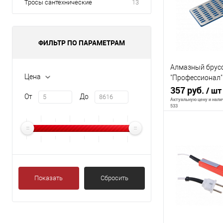
Тросы сантехнические
13
ФИЛЬТР ПО ПАРАМЕТРАМ
Алмазный брус
Цена
"Профессионал"
крупная зернист
357 руб.
/ шт
От
До
50х150мм
Актуальную цену и налич
533
В 
К сравнению
Показать
Сбросить
В избранное