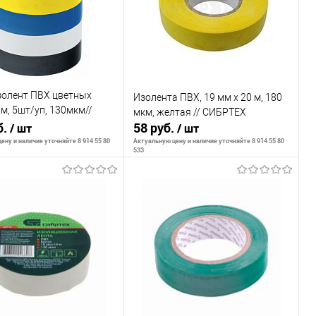
золент ПВХ цветных
Изолента ПВХ, 19 мм х 20 м, 180
, 5шт/уп, 130мкм//
мкм, желтая // СИБРТЕХ
б.
58 руб.
/ шт
/ шт
ену и наличие уточняйте 8 914 55 80
Актуальную цену и наличие уточняйте 8 914 55 80
533
В корзину
В корзину
внению
К сравнению
ранное
В наличии
В избранное
В наличии