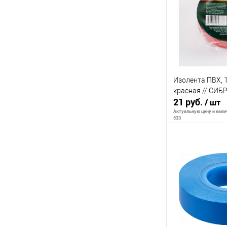
К сравнению
В избранное
Изолента ПВХ, 1
красная // СИБ
21 руб.
/ шт
Актуальную цену и налич
533
В 
К сравнению
В избранное