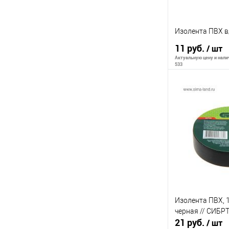
Изолента ПВХ в
11 руб.
/ шт
Актуальную цену и налич
533
В 
К сравнению
В избранное
Изолента ПВХ, 1
черная // СИБР
21 руб.
/ шт