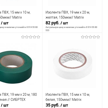
 ПВХ, 15 мм х 10 м,
Изолента ПВХ, 19 мм х 20 м,
50мкм// Matrix
желтая, 150мкм// Matrix
.
82 руб.
/ шт
/ шт
ену и наличие уточняйте 8 914 55 80
Актуальную цену и наличие уточняйте 8 914 55 80
533
В корзину
В корзину
внению
К сравнению
ранное
В наличии
В избранное
В наличии
 ПВХ, 19 мм х 20 м, 180
Изолента ПВХ, 15 мм х 10 м,
еная // СИБРТЕХ
белая, 150мкм// Matrix
.
35 руб.
/ шт
/ шт