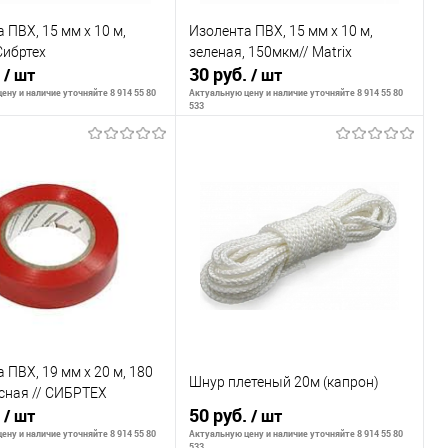
 ПВХ, 15 мм х 10 м,
Изолента ПВХ, 15 мм х 10 м,
Сибртех
зеленая, 150мкм// Matrix
.
30 руб.
/ шт
/ шт
ену и наличие уточняйте 8 914 55 80
Актуальную цену и наличие уточняйте 8 914 55 80
533
В корзину
В корзину
внению
К сравнению
ранное
В наличии
В избранное
В наличии
 ПВХ, 19 мм х 20 м, 180
Шнур плетеный 20м (капрон)
сная // СИБРТЕХ
.
50 руб.
/ шт
/ шт
ену и наличие уточняйте 8 914 55 80
Актуальную цену и наличие уточняйте 8 914 55 80
533