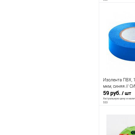
В 
К сравнению
В избранное
Изолента ПВХ, 1
мкм, синяя // 
59 руб.
/ шт
Актуальную цену и налич
533
В 