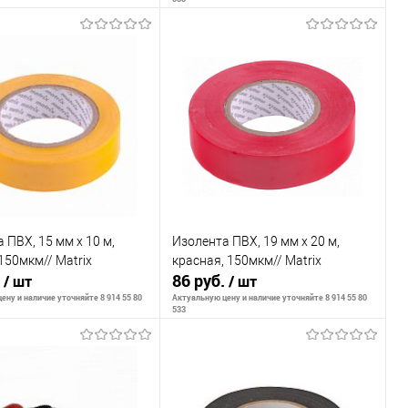
В корзину
В корзину
внению
К сравнению
ранное
В наличии
В избранное
В наличии
 ПВХ, 15 мм х 10 м,
Изолента ПВХ, 19 мм х 20 м,
150мкм// Matrix
красная, 150мкм// Matrix
.
86 руб.
/ шт
/ шт
ену и наличие уточняйте 8 914 55 80
Актуальную цену и наличие уточняйте 8 914 55 80
533
В корзину
В корзину