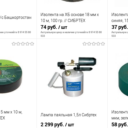
Изолента на ХБ основе 18 мм х
Изолента
/с Башкортостан
10 м, 100 гр. // СИБРТЕХ
синяя, 1
74 руб.
37 руб
/ шт
ие уточняйте 8 914 55 80
Актуальную цену и наличие уточняйте 8 914 55 80
Актуальную ц
533
533
корзину
В корзину
К сравнению
К сра
В наличии
В избранное
В наличии
В изб
5 мм х 10 м,
Изолента
Лампа паяльная 1,5л Сибртех
ТЕХ
мкм, зел
2 299 руб.
58 руб
/ шт