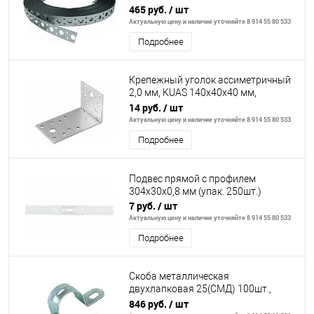
0,7 мм (1рул..х 25 м.)
465 руб.
/ шт
Актуальную цену и наличие уточняйте 8 914 55 80 533
Подробнее
Крепежный уголок ассиметричный
2,0 мм, KUAS 140x40x40 мм,
Россия// Сибртех
14 руб.
/ шт
Актуальную цену и наличие уточняйте 8 914 55 80 533
Подробнее
Подвес прямой с профилем
304х30х0,8 мм (упак. 250шт.)
7 руб.
/ шт
Актуальную цену и наличие уточняйте 8 914 55 80 533
Подробнее
Скоба металлическая
двухлапковая 25(СМД) 100шт.,
Россия// Сибртех
846 руб.
/ шт