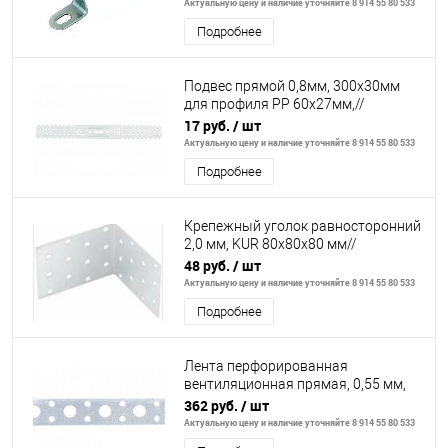
Актуальную цену и наличие уточняйте 8 914 55 80 533
Подробнее
Подвес прямой 0,8мм, 300x30мм
для профиля РР 60х27мм,//
СИБРТЕХ//Россия
17 руб.
/ шт
Актуальную цену и наличие уточняйте 8 914 55 80 533
Подробнее
Крепежный уголок равносторонний
2,0 мм, KUR 80x80x80 мм//
СИБРТЕХ//Россия
48 руб.
/ шт
Актуальную цену и наличие уточняйте 8 914 55 80 533
Подробнее
Лента перфорированная
вентиляционная прямая, 0,55 мм,
LP, V 2 см х 25 м, цинк// СИБРТЕХ//
362 руб.
/ шт
Россия
Актуальную цену и наличие уточняйте 8 914 55 80 533