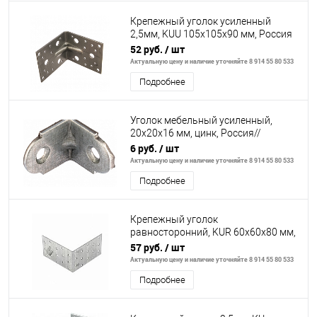
Крепежный уголок усиленный
2,5мм, KUU 105x105x90 мм, Россия
// Сибртех
52 руб.
/ шт
Актуальную цену и наличие уточняйте 8 914 55 80 533
Подробнее
Уголок мебельный усиленный,
20х20х16 мм, цинк, Россия//
Сибртех
6 руб.
/ шт
Актуальную цену и наличие уточняйте 8 914 55 80 533
Подробнее
Крепежный уголок
равносторонний, KUR 60x60x80 мм,
Россия// Сибртех
57 руб.
/ шт
Актуальную цену и наличие уточняйте 8 914 55 80 533
Подробнее