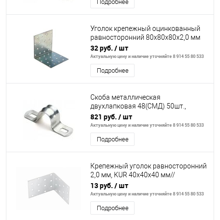
Подробнее
Уголок крепежный оцинкованный
равносторонний 80х80х80х2,0 мм
(уп.х 70 шт.)(уп.х 50 шт.)
32 руб.
/ шт
Актуальную цену и наличие уточняйте 8 914 55 80 533
Подробнее
Скоба металлическая
двухлапковая 48(СМД) 50шт.,
Россия// Сибртех
821 руб.
/ шт
Актуальную цену и наличие уточняйте 8 914 55 80 533
Подробнее
Крепежный уголок равносторонний
2,0 мм, KUR 40x40x40 мм//
СИБРТЕХ//Россия
13 руб.
/ шт
Актуальную цену и наличие уточняйте 8 914 55 80 533
Подробнее