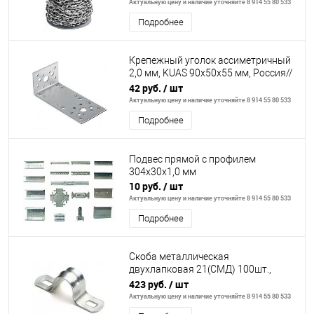
Актуальную цену и наличие уточняйте 8 914 55 80 533
Подробнее
Крепежный уголок ассиметричный
2,0 мм, KUAS 90x50x55 мм, Россия//
Сибртех
42 руб.
/ шт
Актуальную цену и наличие уточняйте 8 914 55 80 533
Подробнее
Подвес прямой с профилем
304х30х1,0 мм
10 руб.
/ шт
Актуальную цену и наличие уточняйте 8 914 55 80 533
Подробнее
Скоба металлическая
двухлапковая 21(СМД) 100шт.,
Россия// Сибртех
423 руб.
/ шт
Актуальную цену и наличие уточняйте 8 914 55 80 533