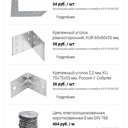
34 руб.
/ шт
Актуальную цену и наличие уточняйте 8 914 55 80 533
Подробнее
Крепежный уголок
равносторонний, KUR 60x60x50 мм,
Россия// Сибртех
35 руб.
/ шт
Актуальную цену и наличие уточняйте 8 914 55 80 533
Подробнее
Крепежный уголок 2,0 мм, КU
70x70x55 мм, Россия // Сибртех
26 руб.
/ шт
Актуальную цену и наличие уточняйте 8 914 55 80 533
Подробнее
Цепь электрооцинкованная,
короткозвенная 8 мм DIN 766
404 руб.
/ м