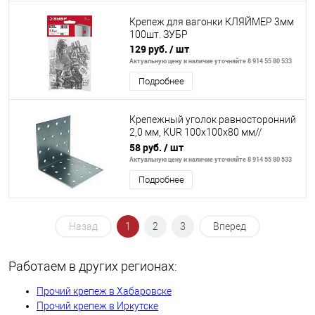
Крепеж для вагонки КЛЯЙМЕР 3мм
100шт. ЗУБР
129 руб.
/ шт
Актуальную цену и наличие уточняйте 8 914 55 80 533
Подробнее
Крепежный уголок равносторонний
2,0 мм, KUR 100x100x80 мм//
СИБРТЕХ//Россия
58 руб.
/ шт
Актуальную цену и наличие уточняйте 8 914 55 80 533
Подробнее
Назад
1
2
3
Вперед
Работаем в других регионах:
Прочий крепеж в Хабаровске
Прочий крепеж в Иркутске