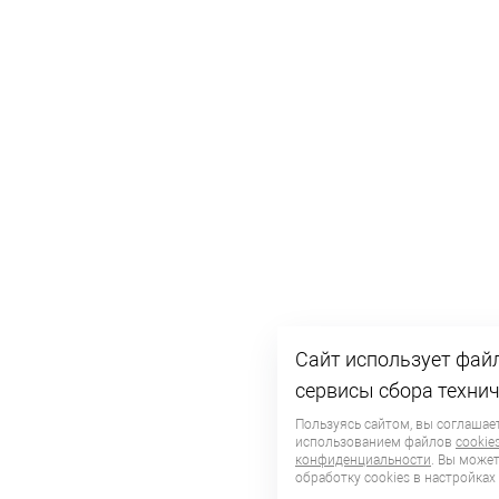
Сайт использует файл
сервисы сбора техни
Пользуясь сайтом, вы соглашает
использованием файлов
cookie
конфиденциальности
. Вы может
обработку сookies в настройках