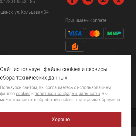
304280105600186
ещенск, ул. Кольцевая 34
Принимаем к оплате
Сайт использует файлы cookies и сервисы
сбора технических данных
Пользуясь сайтом, вы соглашаетесь с использованием
файлов
cookies
и
политикой конфиденциальности
. Вы
можете запретить обработку сookies в настройках браузера.
Хорошо
НИЕ
0
ИЗБРАННОЕ
0
КОРЗИНА
0