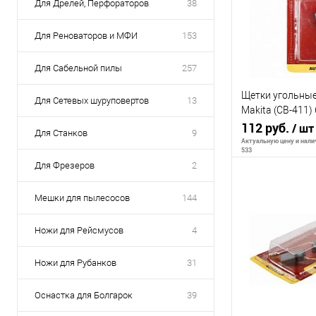
Для Дрелей, Перфораторов
38
Для Реноваторов и МФИ
153
Для Сабельной пилы
257
Щетки угольные 
Для Сетевых шуруповертов
13
Makita (CB-411
AUTOSTOP 404-
112 руб.
/ шт
Для Станков
9
Актуальную цену и налич
533
Для Фрезеров
2
Мешки для пылесосов
144
В 
Ножи для Рейсмусов
4
К сравнению
Ножи для Рубанков
31
В избранное
Оснастка для Болгарок
39