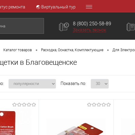
атус ремонта
🌏 Виртуальный тур
8 (800) 250-58-89
Заказать звонок
•
•
Каталог товаров
Расходка, Оснастка, Комплектующие
Для Электро
щетки в Благовещенске
о:
Показать по: