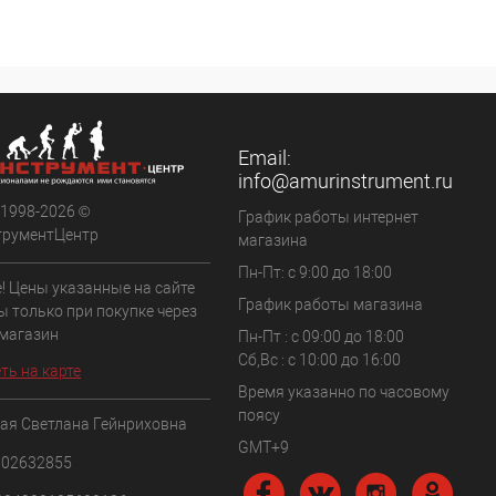
внению
К сравнению
ранное
Недоступно
В избранное
Недоступно
Email:
info@amurinstrument.ru
 1998-2026 ©
График работы интернет
трументЦентр
магазина
Пн-Пт: с 9:00 до 18:00
! Цены указанные на сайте
График работы магазина
ы только при покупке через
 магазин
Пн-Пт : с 09:00 до 18:00
Сб,Вс : c 10:00 до 16:00
ть на карте
Время указанно по часовому
поясу
ая Светлана Гейнриховна
GMT+9
102632855