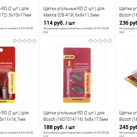
RD (2 шт.) для
Щетки угольные RD (2 шт.) для
Щетки уг
172) 5х10х17мм
Makita (CB-419) 6х9х11,5мм
Bosch (1
302
AUTOSTOP 404-207
114 руб.
AUTOSTO
236 ру
/ шт
ие уточняйте 8 914 55 80
Актуальную цену и наличие уточняйте 8 914 55 80
Актуальную ц
533
533
корзину
В корзину
С
К сравнению
К сра
В наличии
В избранное
В наличии
В изб
RD (2 шт.) для
Щетки угольные RD (2 шт.) для
Щетки уг
 5х11х16,7мм
Bosch (1607014116) 5х8х17,5мм
Bosch (
205
AUTOSTOP 404-308
188 руб.
AUTOSTO
245 ру
/ шт
ие уточняйте 8 914 55 80
Актуальную цену и наличие уточняйте 8 914 55 80
Актуальную ц
533
533