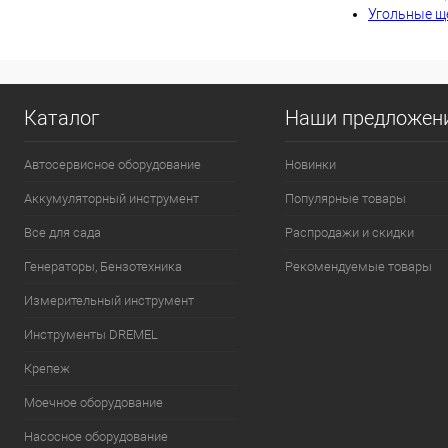
Угольные щ
К сравнению
В избранное
Каталог
Наши предложен
Автосервисное оборудование
Новинки
Аккумуляторный инструмент
Популярные товары
Все для сада
Распродажи и скидки
Генераторы, Бензотехника
Рекомендуемые товары
Измерительный инструмент
Инструменты DREMEL
Крепеж
Моечное оборудование
Насосное оборудование