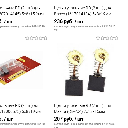
ольные RD (2 шт.) для
Щетки угольные RD (2 шт.) для
607014145) 5х8х15,2мм
Bosch (1617014134) 5х8х19мм
P 404-319
б.
AUTOSTOP 404-303
236 руб.
/ шт
/ шт
ену и наличие уточняйте 8 914 55 80
Актуальную цену и наличие уточняйте 8 914 55 80
533
ообщить о наличии
Сообщить о наличии
внению
К сравнению
ранное
Недоступно
В избранное
Недоступно
ольные RD (2 шт.) для
Щетки угольные RD (2 шт.) для
1617000525) 5х8х19мм
Makita (CB-204) 7х18х16мм
P 404-304
б.
AUTOSTOP 404-204
207 руб.
/ шт
/ шт
ену и наличие уточняйте 8 914 55 80
Актуальную цену и наличие уточняйте 8 914 55 80
533