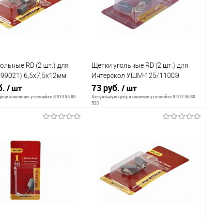
ольные RD (2 шт.) для
Щетки угольные RD (2 шт.) для
(999021) 6,5х7,5х12мм
Интерскол УШМ-125/1100Э
P 404-101
б.
6х9х12мм 404-504
73 руб.
/ шт
/ шт
ену и наличие уточняйте 8 914 55 80
Актуальную цену и наличие уточняйте 8 914 55 80
533
В корзину
В корзину
внению
К сравнению
ранное
В наличии
В избранное
В наличии