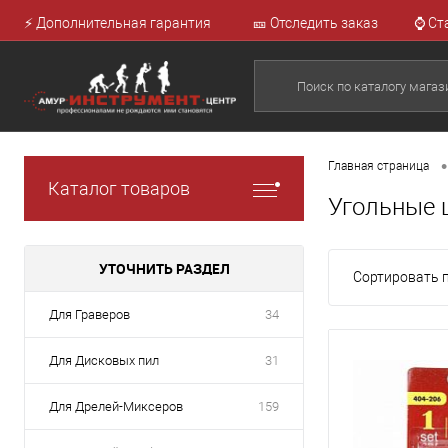
⚡ Дополнительная гарантия
🎫 Отследить заказ
⌚ Ст
•
Главная страница
Каталог товаров
Угольные 
УТОЧНИТЬ РАЗДЕЛ
Сортировать п
Для Граверов
34
Для Дисковых пил
31
Для Дрелей-Миксеров
159