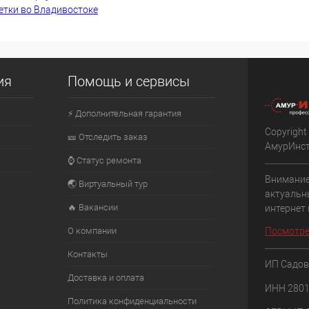
етки во Владивостоке
К сравнению
К сра
Недоступно
В избранное
Недоступно
В изб
ия
Помощь и сервисы
⚡ Дополнительная гарантия
Copyright
🎫 Отследить заказ
АмурИнс
⌚ Статус ремонта
Внимание
🌏 Виртуальный тур
актуальн
🔥 Вакансии
интернет
О компании
Посмотре
Контакты
ИП Садов
Доставка и оплата
ИНН 280
Политика конфиденциальности