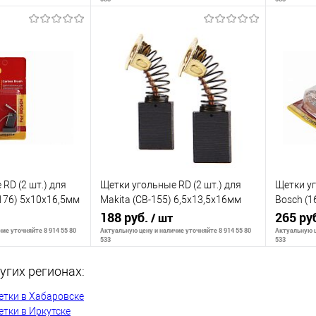
ть о наличии
Сообщить о наличии
С
К сравнению
К сра
Недоступно
В избранное
Недоступно
В изб
RD (2 шт.) для
Щетки угольные RD (2 шт.) для
Щетки уг
176) 5х10х16,5мм
Makita (CB-155) 6,5х13,5х16мм
Bosch (1
318
AUTOSTOP 404-203
188 руб.
AUTOSTO
265 ру
/ шт
ие уточняйте 8 914 55 80
Актуальную цену и наличие уточняйте 8 914 55 80
Актуальную ц
533
533
угих регионах:
ть о наличии
Сообщить о наличии
С
етки в Хабаровске
тки в Иркутске