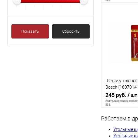
Сообщи
Показать
Сбросить
К сравнению
В избранное
Щетки угольные 
Bosch (1607014
AUTOSTOP 404-
245 руб.
/ шт
Актуальную цену и налич
533
Работаем в др
Сообщи
Угольные щ
Угольные ще