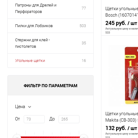
Патроны для Дрелей и
77
Щетки угольные 
Перфораторов
Bosch (1607014
AUTOSTOP 404-
245 руб.
/ шт
Пилки для Лобзиков
503
Актуальную цену и налич
533
Стержни для клей -
35
пистолетов
В 
Угольные щетки
16
К сравнению
В избранное
ФИЛЬТР ПО ПАРАМЕТРАМ
Цена
Щетки угольные 
От
До
Makita (CB-303)
AUTOSTOP 404-
132 руб.
/ шт
Актуальную цену и налич
533