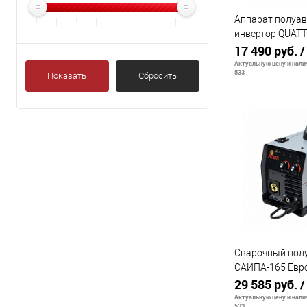
Аппарат полуав
инвертор QUAT
Multi Pro 1700 (
17 490 руб.
/
сварки MIG/MM
Актуальную цену и налич
533
Показать
Сбросить
В 
К сравнению
В избранное
Сварочный пол
САИПА-165 Евро
(MIG/MAG) Рес
29 585 руб.
/
Актуальную цену и налич
533