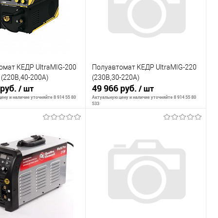
омат КЕДР UltraMIG-200
Полуавтомат КЕДР UltraMIG-220
(220В,40-200А)
(230В,30-220А)
 руб.
49 966 руб.
/ шт
/ шт
ену и наличие уточняйте 8 914 55 80
Актуальную цену и наличие уточняйте 8 914 55 80
533
В корзину
В корзину
внению
К сравнению
ранное
В наличии
В избранное
В наличии