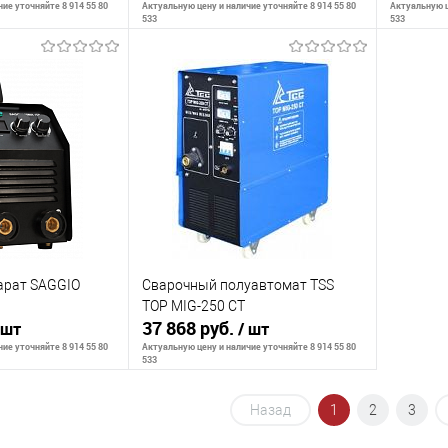
ие уточняйте 8 914 55 80
Актуальную цену и наличие уточняйте 8 914 55 80
Актуальную ц
533
533
ть о наличии
Сообщить о наличии
С
К сравнению
К сра
Недоступно
В избранное
Недоступно
В изб
арат SAGGIO
Сварочный полуавтомат TSS
TOP MIG-250 СТ
37 868 руб.
 шт
/ шт
ие уточняйте 8 914 55 80
Актуальную цену и наличие уточняйте 8 914 55 80
533
Назад
1
2
3
ть о наличии
Сообщить о наличии