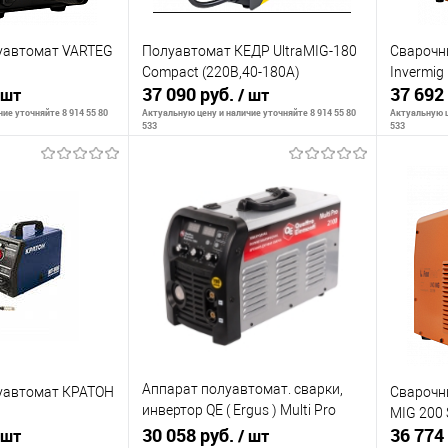
уавтомат VARTEG
Полуавтомат КЕДР UltraMIG-180
Сварочн
Compact (220В,40-180А)
Invermig
37 090 руб.
37 692
 шт
/ шт
ие уточняйте 8 914 55 80
Актуальную цену и наличие уточняйте 8 914 55 80
Актуальную ц
533
533
ть о наличии
Сообщить о наличии
С
К сравнению
К сра
Недоступно
В избранное
Недоступно
В изб
Аппарат полуавтомат. сварки,
уавтомат КРАТОН
Сварочн
инвертор QE ( Ergus ) Multi Pro
MIG 200
2100
30 058 руб.
36 774
 шт
/ шт