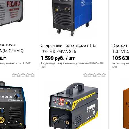
К сравнению
К сра
Недоступно
В избранное
Недоступно
В изб
уавтомат
Сварочный полуавтомат TSS
Сварочн
Ф (MIG/MAG)
TOP MIG/MMA-315
TOP MIG
1 599 руб.
105 63
 шт
/ шт
ие уточняйте 8 914 55 80
Актуальную цену и наличие уточняйте 8 914 55 80
Актуальную ц
533
533
ть о наличии
Сообщить о наличии
С
К сравнению
К сра
Недоступно
В избранное
Недоступно
В изб