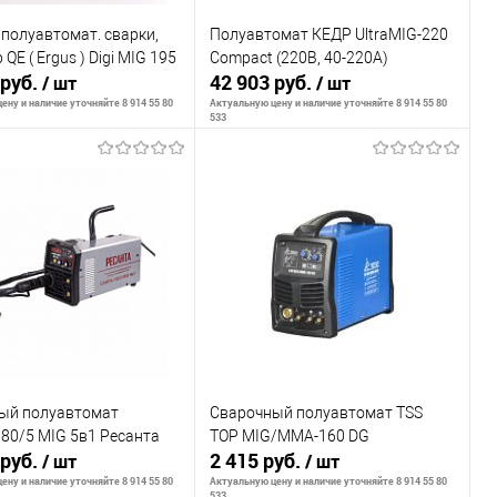
полуавтомат. сварки,
Полуавтомат КЕДР UltraMIG-220
QE ( Ergus ) Digi MIG 195
Compact (220В, 40-220А)
 руб.
42 903 руб.
/ шт
/ шт
ену и наличие уточняйте 8 914 55 80
Актуальную цену и наличие уточняйте 8 914 55 80
533
В корзину
В корзину
внению
К сравнению
ранное
В наличии
В избранное
В наличии
ый полуавтомат
Сварочный полуавтомат TSS
80/5 MIG 5в1 Ресанта
TOP MIG/MMA-160 DG
 руб.
2 415 руб.
/ шт
/ шт
ену и наличие уточняйте 8 914 55 80
Актуальную цену и наличие уточняйте 8 914 55 80
533