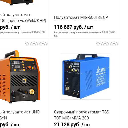
ый полуавтомат
Полуавтомат MIG-500I КЕДР
 185 (пр-во FoxWeld/КНР)
 руб.
116 667 руб.
/ шт
/ шт
ену и наличие уточняйте 8 914 55 80
Актуальную цену и наличие уточняйте 8 914 55 80
533
ообщить о наличии
Сообщить о наличии
внению
К сравнению
ранное
Недоступно
В избранное
Недоступно
ый полуавтомат UNO
Сварочный полуавтомат TSS
 SYN
TOP MIG/MMA-200
 руб.
21 128 руб.
/ шт
/ шт