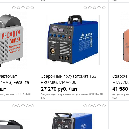
корзину
В корзину
К сравнению
К сра
В наличии
В избранное
В наличии
В изб
уавтомат
Сварочный полуавтомат TSS
Сварочн
G/MAG) Ресанта
PRO MIG/MMA-200
MMA 20
27 270 руб.
41 580
 шт
/ шт
ие уточняйте 8 914 55 80
Актуальную цену и наличие уточняйте 8 914 55 80
Актуальную ц
533
533
ть о наличии
Сообщить о наличии
С