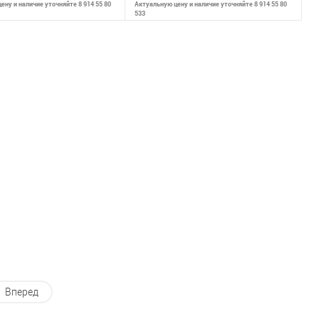
ену и наличие уточняйте 8 914 55 80
Актуальную цену и наличие уточняйте 8 914 55 80
533
ообщить о наличии
Сообщить о наличии
внению
К сравнению
ранное
Недоступно
В избранное
Недоступно
Вперед