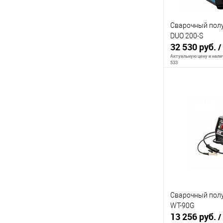
Сварочный пол
DUO 200-S
32 530 руб.
/
Актуальную цену и налич
533
Сообщи
К сравнению
В избранное
Сварочный пол
WT-90G
13 256 руб.
/