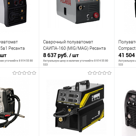
уавтомат
Сварочный полуавтомат
Полуавт
5в1 Ресанта
САИПА-160 (MIG/MAG) Ресанта
Compact 
8 637 руб.
41 504
 шт
/ шт
ие уточняйте 8 914 55 80
Актуальную цену и наличие уточняйте 8 914 55 80
Актуальную ц
533
533
корзину
В корзину
К сравнению
К сра
В наличии
В избранное
В наличии
В изб