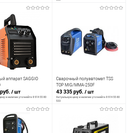
В корзину
Сообщить о наличии
внению
К сравнению
ранное
В наличии
В избранное
Недоступно
ый аппарат SAGGIO
Сварочный полуавтомат TSS
0
TOP MIG/MMA-250F
 руб.
43 335 руб.
/ шт
/ шт
ену и наличие уточняйте 8 914 55 80
Актуальную цену и наличие уточняйте 8 914 55 80
533
ообщить о наличии
Сообщить о наличии