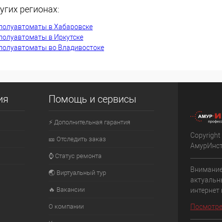
угих регионах:
К сравнению
полуавтоматы в Хабаровске
Недоступно
В избранное
Недоступно
полуавтоматы в Иркутске
полуавтоматы во Владивостоке
ия
Помощь и сервисы
⚡ Дополнительная гарантия
Copyright
🎫 Отследить заказ
АмурИнс
⌚ Статус ремонта
Внимание
🌏 Виртуальный тур
актуальн
🔥 Вакансии
интернет
О компании
Посмотре