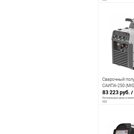
В 
К сравнению
В избранное
Сварочный пол
САИПА-250 (MI
83 223 руб.
/
Актуальную цену и налич
533
Сообщи