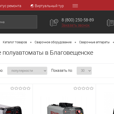
атус ремонта
🌏 Виртуальный тур
8 (800) 250-58-89
Заказать звонок
•
•
Каталог товаров
Сварочное оборудование
Сварочные аппараты
 полуавтоматы в Благовещенске
о:
Показать по: