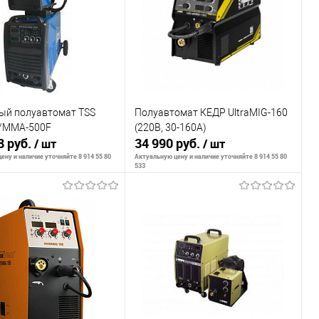
внению
К сравнению
ранное
Недоступно
В избранное
Недоступно
ый полуавтомат TSS
Полуавтомат КЕДР UltraMIG-160
/MMA-500F
(220В, 30-160А)
8 руб.
34 990 руб.
/ шт
/ шт
ену и наличие уточняйте 8 914 55 80
Актуальную цену и наличие уточняйте 8 914 55 80
533
ообщить о наличии
Сообщить о наличии
внению
К сравнению
ранное
Недоступно
В избранное
Недоступно