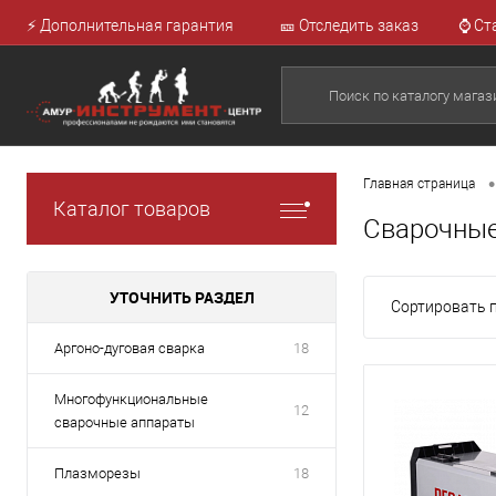
⚡ Дополнительная гарантия
🎫 Отследить заказ
⌚ Ст
•
Главная страница
Каталог товаров
Сварочные
УТОЧНИТЬ РАЗДЕЛ
Сортировать п
Аргоно-дуговая сварка
18
Многофункциональные
12
сварочные аппараты
Плазморезы
18