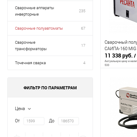
Сварочные аппараты
235
инверторные
Сварочные полуавтоматы
67
Сварочный пол
Сварочные
17
САИПА-160 MIG 
трансформаторы
11 338 руб.
/
Актуальную цену и налич
Точечная сварка
4
533
ФИЛЬТР ПО ПАРАМЕТРАМ
В 
К сравнению
Цена
В избранное
От
До