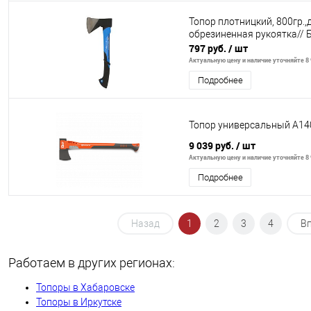
Топор плотницкий, 800гр.
обрезиненная рукоятка// 
797 руб.
/ шт
Актуальную цену и наличие уточняйте 8 
Подробнее
Топор универсальный A140
9 039 руб.
/ шт
Актуальную цену и наличие уточняйте 8 
Подробнее
Назад
1
2
3
4
В
Работаем в других регионах:
Топоры в Хабаровске
Топоры в Иркутске