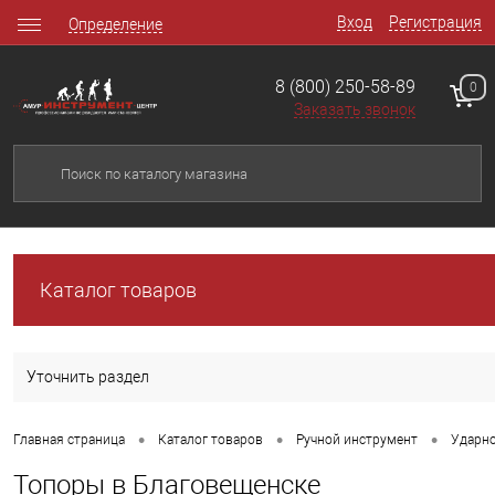
Вход
Регистрация
Определение
8 (800) 250-58-89
0
Заказать звонок
Каталог товаров
Уточнить раздел
•
•
•
Главная страница
Каталог товаров
Ручной инструмент
Ударн
Топоры в Благовещенске