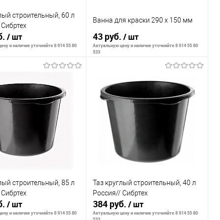
лый строительный, 60 л
Ванна для краски 290 х 150 мм
 Сибртех
б.
43 руб.
/ шт
/ шт
ену и наличие уточняйте 8 914 55 80
Актуальную цену и наличие уточняйте 8 914 55 80
533
ообщить о наличии
Сообщить о наличии
внению
К сравнению
ранное
Недоступно
В избранное
Недоступно
лый строительный, 85 л
Таз круглый строительный, 40 л
 Сибртех
Россия// Сибртех
б.
384 руб.
/ шт
/ шт
ену и наличие уточняйте 8 914 55 80
Актуальную цену и наличие уточняйте 8 914 55 80
533