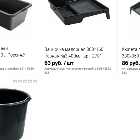
К сравнению
К сра
Недоступно
В избранное
Недоступно
В изб
ьный
Ванночка малярная 300*160
Кювета 
0 л Россия//
Черная №3 400мл, арт. 2701
330х350 
63 руб.
86 руб
/ шт
ие уточняйте 8 914 55 80
Актуальную цену и наличие уточняйте 8 914 55 80
Актуальную ц
533
533
ть о наличии
Сообщить о наличии
С
К сравнению
К сра
Недоступно
В избранное
Недоступно
В изб