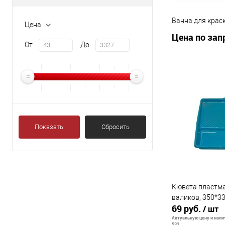
Ванна для крас
Цена
Цена по зап
От
До
Запр
К сравнению
В избранное
Показать
Сбросить
Кювета пластм
валиков, 350*33
69 руб.
/ шт
Актуальную цену и налич
533