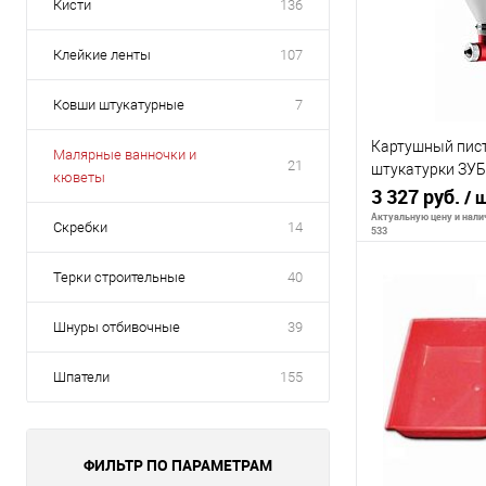
Кисти
136
Клейкие ленты
107
Ковши штукатурные
7
Картушный пист
Малярные ванночки и
21
штукатурки ЗУБ
кюветы
600"
3 327 руб.
/ 
Актуальную цену и налич
Скребки
14
533
Терки строительные
40
В 
Шнуры отбивочные
39
К сравнению
Шпатели
155
В избранное
ФИЛЬТР ПО ПАРАМЕТРАМ