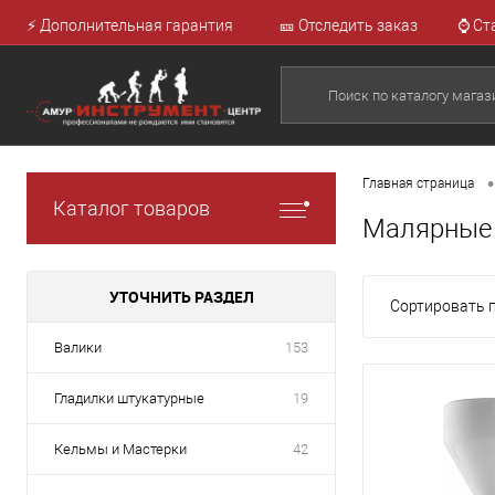
⚡ Дополнительная гарантия
🎫 Отследить заказ
⌚ Ст
•
Главная страница
Каталог товаров
Малярные 
УТОЧНИТЬ РАЗДЕЛ
Сортировать п
Валики
153
Гладилки штукатурные
19
Кельмы и Мастерки
42