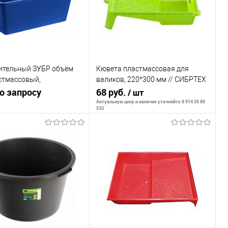
оительный ЗУБР объём
Кювета пластмассовая для
стмассовый,
валиков, 220*300 мм // СИБРТЕХ
ольный 48х78х29см
о запросу
/Россия
68 руб.
/ шт
Актуальную цену и наличие уточняйте 8 914 55 80
533
Запросить цену
Сообщить о наличии
внению
ранное
Недоступно
К сравнению
В избранное
Недоступно