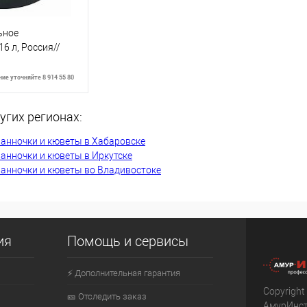
ьное
6 л, Россия//
ие уточняйте 8 914 55 80
угих регионах:
ть о наличии
анночки и кюветы в Хабаровске
анночки и кюветы в Иркутске
анночки и кюветы во Владивостоке
Недоступно
ия
Помощь и сервисы
⚡ Дополнительная гарантия
Copyright
🎫 Отследить заказ
АмурИнс