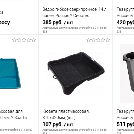
Ведро гибкое сверхпрочное, 14 л,
Таз круг
ки
синее, Россия// Сибртех
Россия//
росу
385 руб.
420 ру
/ шт
Актуальную цену и наличие уточняйте 8 914 55 80
Актуальную ц
533
533
осить цену
Сообщить о наличии
С
Недоступно
К сравнению
К сра
В избранное
Недоступно
В изб
ассовая для
Кювета пластмассовая,
Таз круг
0 мм // Sparta
310х320мм, (шт.)
Россия//
107 руб.
511 ру
/ шт
ие уточняйте 8 914 55 80
Актуальную цену и наличие уточняйте 8 914 55 80
Актуальную ц
533
533