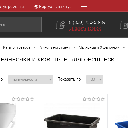
атус ремонта
🌏 Виртуальный тур
8 (800) 250-58-89
Заказать звонок
•
•
•
Каталог товаров
Ручной инструмент
Малярный и Отделочный
ванночки и кюветы в Благовещенске
о:
Показать по: