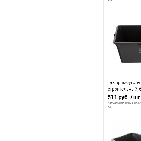
Сообщи
К сравнению
В избранное
Таз прямоугол
строительный, 6
Сибртех
511 руб.
/ шт
Актуальную цену и налич
533
Сообщи