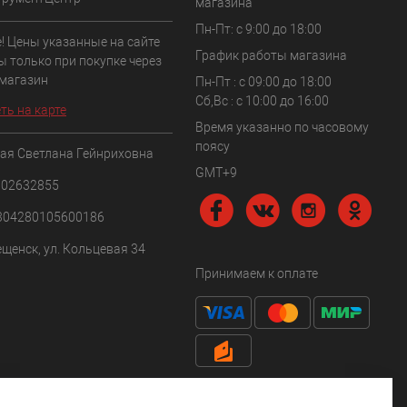
магазина
Пн-Пт: с 9:00 до 18:00
! Цены указанные на сайте
График работы магазина
ы только при покупке через
 магазин
Пн-Пт : с 09:00 до 18:00
Сб,Вс : c 10:00 до 16:00
ть на карте
Время указанно по часовому
поясу
ая Светлана Гейнриховна
GMT+9
102632855
304280105600186
ещенск, ул. Кольцевая 34
Принимаем к оплате