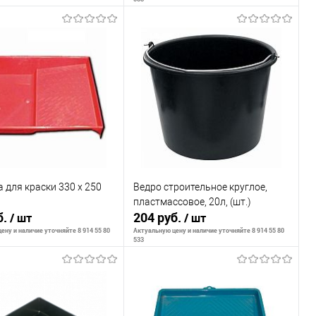
ообщить о наличии
Сообщить о наличии
внению
К сравнению
ранное
Недоступно
В избранное
Недоступно
 для краски 330 х 250
Ведро строительное круглое,
пластмассовое, 20л, (шт.)
б.
204 руб.
/ шт
/ шт
ену и наличие уточняйте 8 914 55 80
Актуальную цену и наличие уточняйте 8 914 55 80
533
ообщить о наличии
Сообщить о наличии