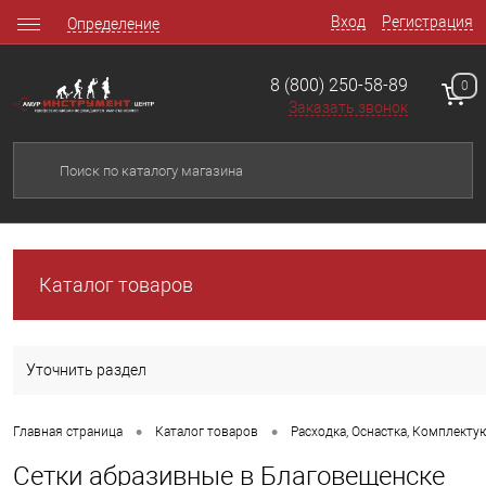
Вход
Регистрация
Определение
8 (800) 250-58-89
0
Заказать звонок
Каталог товаров
Уточнить раздел
•
•
Главная страница
Каталог товаров
Расходка, Оснастка, Комплект
Сетки абразивные в Благовещенске