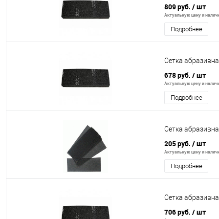
809 руб.
/ шт
Актуальную цену и наличи
Подробнее
Сетка абразивна
678 руб.
/ шт
Актуальную цену и наличи
Подробнее
Сетка абразивная
205 руб.
/ шт
Актуальную цену и наличи
Подробнее
Сетка абразивна
706 руб.
/ шт