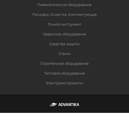
Пневматическое оборудование
Расходка, Оснастка, Комплектующие
Ручной инструмент
Сварочное оборудование
Средства защиты
Станки
Строительное оборудование
Тепловое оборудование
Электроинструменты