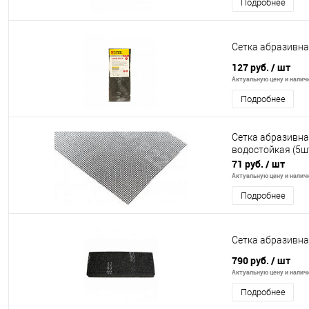
Подробнее
Сетка абразивная,
127 руб.
/ шт
Актуальную цену и наличи
Подробнее
Сетка абразивна
водостойкая (5шт
71 руб.
/ шт
Актуальную цену и наличи
Подробнее
Сетка абразивна
790 руб.
/ шт
Актуальную цену и наличи
Подробнее