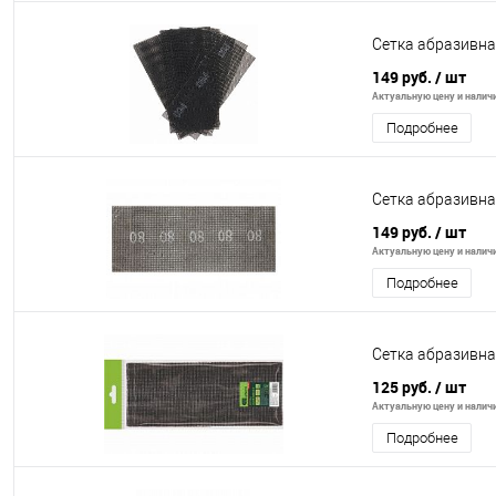
Сетка абразивная
149 руб.
/ шт
Актуальную цену и наличи
Подробнее
Сетка абразивная
149 руб.
/ шт
Актуальную цену и наличи
Подробнее
Сетка абразивная
125 руб.
/ шт
Актуальную цену и наличи
Подробнее