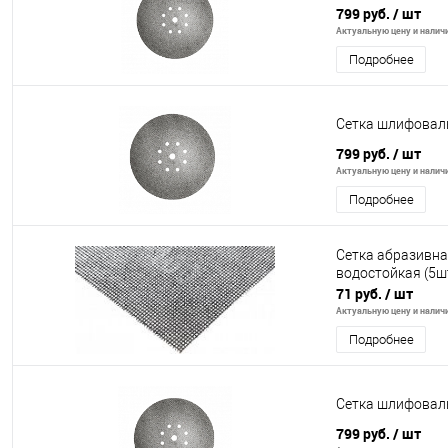
799 руб.
/ шт
Актуальную цену и наличи
Подробнее
Сетка шлифовал
799 руб.
/ шт
Актуальную цену и наличи
Подробнее
Сетка абразивна
водостойкая (5шт
71 руб.
/ шт
Актуальную цену и наличи
Подробнее
Сетка шлифовал
799 руб.
/ шт