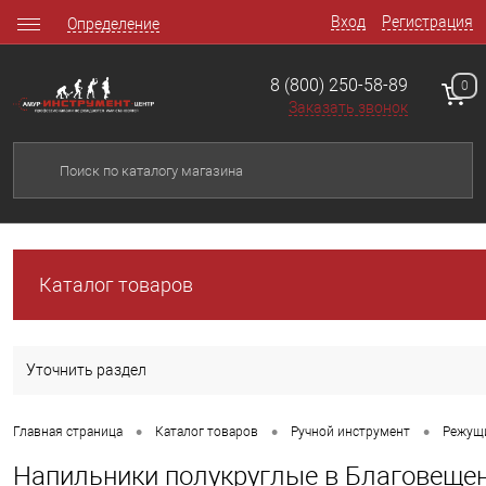
Вход
Регистрация
Определение
8 (800) 250-58-89
0
Заказать звонок
Каталог товаров
Уточнить раздел
•
•
•
Главная страница
Каталог товаров
Ручной инструмент
Режущ
Напильники полукруглые в Благовеще