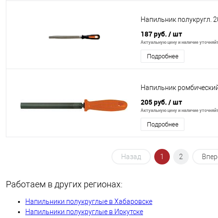
Напильник полукругл. 2
187 руб.
/ шт
Актуальную цену и наличие уточняйте
Подробнее
Напильник ромбически
205 руб.
/ шт
Актуальную цену и наличие уточняйте
Подробнее
Назад
1
2
Впер
Работаем в других регионах:
Напильники полукруглые в Хабаровске
Напильники полукруглые в Иркутске