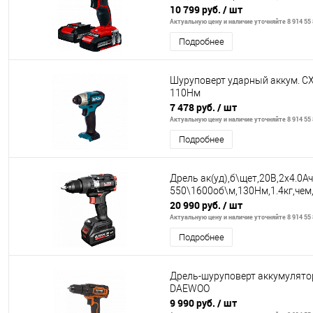
10 799 руб.
/ шт
Актуальную цену и наличие уточняйте 8 914 55 
Подробнее
Шуруповерт ударный аккум. CXT
110Нм
7 478 руб.
/ шт
Актуальную цену и наличие уточняйте 8 914 55 
Подробнее
Дрель ак(уд),б\щет,20В,2х4.0А
550\1600об\м,130Нм,1.4кг,чем
20 990 руб.
/ шт
Актуальную цену и наличие уточняйте 8 914 55 
Подробнее
Дрель-шуруповерт аккумулято
DAEWOO
9 990 руб.
/ шт