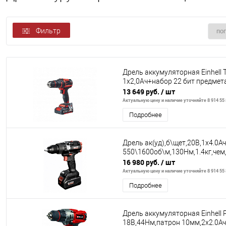
Фильтр
Дрель аккумуляторная Einhell T
1x2,0Aч+набор 22 бит предмет
13 649 руб.
/ шт
Актуальную цену и наличие уточняйте 8 914 55 
Подробнее
Дрель ак(уд),б\щет,20В,1х4.0А
550\1600об\м,130Нм,1.4кг,чем
16 980 руб.
/ шт
Актуальную цену и наличие уточняйте 8 914 55 
Подробнее
Дрель аккумуляторная Einhell P
18В,44Нм,патрон 10мм,2x2.0Ач