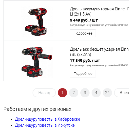
Дрель аккумуляторная Einhell 
Li (2x1,5 Aч)
9 449 руб.
/ шт
Актуальную цену и наличие уточняйте 8 914 55 
Подробнее
Дрель акк бесщёт ударная Einhel
i BL (2x2Ah)
17 849 руб.
/ шт
Актуальную цену и наличие уточняйте 8 914 55 
Подробнее
Назад
1
2
3
4
24
Впер
Работаем в других регионах:
Дрели-шуруповерты в Хабаровске
Дрели-шуруповерты в Иркутске