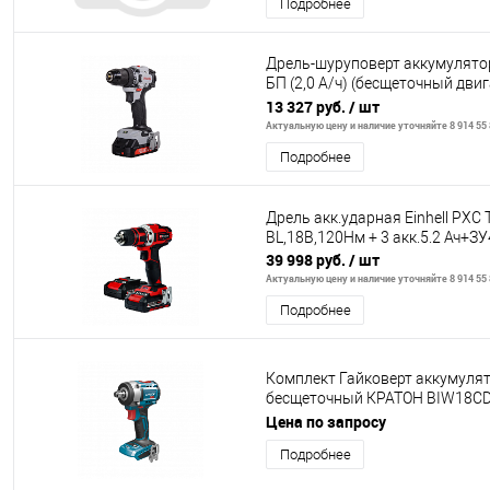
Подробнее
Дрель-шуруповерт аккумулято
БП (2,0 А/ч) (бесщеточный дви
Ресанта
13 327 руб.
/ шт
Актуальную цену и наличие уточняйте 8 914 55 
Подробнее
Дрель акк.ударная Einhell PXC T
BL,18В,120Нм + 3 акк.5.2 Ач+З
39 998 руб.
/ шт
Актуальную цену и наличие уточняйте 8 914 55 
Подробнее
Комплект Гайковерт аккумуля
бесщеточный КРАТОН BIW18CD
6,0А·ч; ЗУ-2А)
Цена по запросу
Подробнее