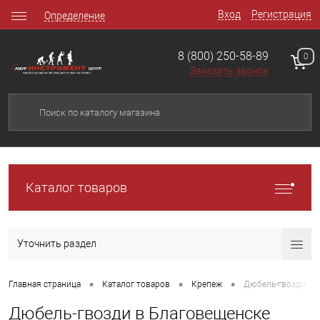
Вход
Регистрация
Определение
8 (800) 250-58-89
0
Заказать звонок
Каталог товаров
Уточнить раздел
•
•
•
Главная страница
Каталог товаров
Крепеж
Дюбель-гвозди
Дюбель-гвозди в Благовещенске