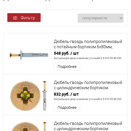
Фильтр
Дюбель-гвоздь полипропиленовый
с потайным бортиком 6х80мм,
100шт// СИБРТЕХ
548 руб.
/ шт
Актуальную цену и наличие уточняйте 8 914 55 80 533
Подробнее
Дюбель-гвоздь полипропиленовый
с цилиндрическим бортиком
8х120мм,100шт// СИБРТЕХ
832 руб.
/ шт
Актуальную цену и наличие уточняйте 8 914 55 80 533
Подробнее
Дюбель-гвоздь полипропиленовый
с цилиндрическим бортиком