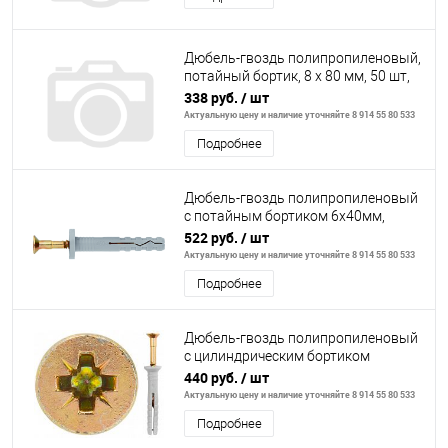
Дюбель-гвоздь полипропиленовый,
потайный бортик, 8 x 80 мм, 50 шт,
ЗУБР
338 руб.
/ шт
Актуальную цену и наличие уточняйте 8 914 55 80 533
Подробнее
Дюбель-гвоздь полипропиленовый
с потайным бортиком 6х40мм,
200шт// СИБРТЕХ
522 руб.
/ шт
Актуальную цену и наличие уточняйте 8 914 55 80 533
Подробнее
Дюбель-гвоздь полипропиленовый
с цилиндрическим бортиком
8х80мм,100шт// СИБРТЕХ
440 руб.
/ шт
Актуальную цену и наличие уточняйте 8 914 55 80 533
Подробнее