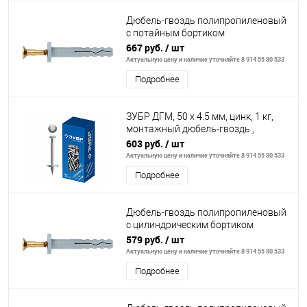
Дюбель-гвоздь полипропиленовый
с потайным бортиком
6х60мм,200шт// СИБРТЕХ
667 руб.
/ шт
Актуальную цену и наличие уточняйте 8 914 55 80 533
Подробнее
ЗУБР ДГМ, 50 x 4.5 мм, цинк, 1 кг,
монтажный дюбель-гвоздь ,
Профессионал (3063-45-50-1)
603 руб.
/ шт
Актуальную цену и наличие уточняйте 8 914 55 80 533
Подробнее
Дюбель-гвоздь полипропиленовый
с цилиндрическим бортиком
6х40мм,200шт// СИБРТЕХ
579 руб.
/ шт
Актуальную цену и наличие уточняйте 8 914 55 80 533
Подробнее