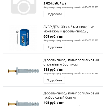
2 624 руб.
/ шт
Актуальную цену и наличие уточняйте 8 914 55 80 533
Подробнее
ЗУБР ДГМ, 30 x 4.5 мм, цинк, 1 кг,
монтажный дюбель-гвоздь ,
Профессионал (3063-45-30-1)
608 руб.
/ шт
Актуальную цену и наличие уточняйте 8 914 55 80 533
Подробнее
Дюбель-гвоздь полипропиленовый
с потайным бортиком
8х60мм,100шт// СИБРТЕХ
518 руб.
/ шт
Актуальную цену и наличие уточняйте 8 914 55 80 533
Подробнее
Дюбель-гвоздь полипропиленовый
грибовидный бортик
6х40мм,200шт// СИБРТЕХ
495 руб.
/ шт