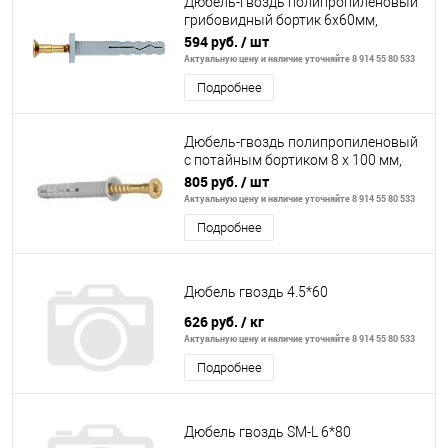
Дюбель-гвоздь полипропиленовый
грибовидный бортик 6х60мм,
200шт// СИБРТЕХ
594 руб.
/ шт
Актуальную цену и наличие уточняйте 8 914 55 80 533
Подробнее
Дюбель-гвоздь полипропиленовый
с потайным бортиком 8 х 100 мм,
100 шт.// Сибртех
805 руб.
/ шт
Актуальную цену и наличие уточняйте 8 914 55 80 533
Подробнее
Дюбель гвоздь 4.5*60
626 руб.
/ кг
Актуальную цену и наличие уточняйте 8 914 55 80 533
Подробнее
Дюбель гвоздь SM-L 6*80