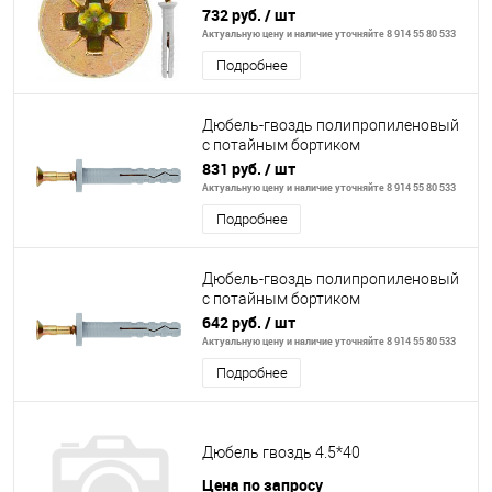
8х100мм,100шт// СИБРТЕХ
732 руб.
/ шт
Актуальную цену и наличие уточняйте 8 914 55 80 533
Подробнее
Дюбель-гвоздь полипропиленовый
с потайным бортиком
8х120мм,100шт// СИБРТЕХ
831 руб.
/ шт
Актуальную цену и наличие уточняйте 8 914 55 80 533
Подробнее
Дюбель-гвоздь полипропиленовый
с потайным бортиком
8х80мм,100шт// СИБРТЕХ
642 руб.
/ шт
Актуальную цену и наличие уточняйте 8 914 55 80 533
Подробнее
Дюбель гвоздь 4.5*40
Цена по запросу