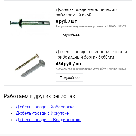
Дюбель-гвоздь металлический
забиваемый 6х50
8 руб.
/ шт
Актуальную цену и наличие уточняйте 8 914 55 80 533
Подробнее
Дюбель-гвоздь полипропиленовый
грибовидный бортик 6х60мм,
200шт//ШУРУПЬ
454 руб.
/ шт
Актуальную цену и наличие уточняйте 8 914 55 80 533
Подробнее
Работаем в других регионах:
Дюбель-гвозди в Хабаровске
Дюбель-гвозди в Иркутске
Дюбель-гвозди во Владивостоке