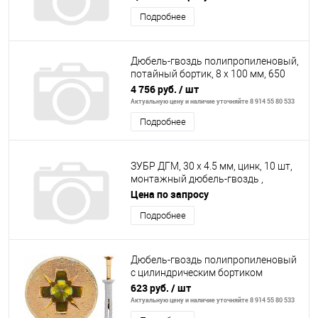
Подробнее
Дюбель-гвоздь полипропиленовый,
потайный бортик, 8 x 100 мм, 650
шт, ЗУБР
4 756 руб.
/ шт
Актуальную цену и наличие уточняйте 8 914 55 80 533
Подробнее
ЗУБР ДГМ, 30 x 4.5 мм, цинк, 10 шт,
монтажный дюбель-гвоздь ,
Профессионал (3063-45-30)
Цена по запросу
Подробнее
Дюбель-гвоздь полипропиленовый
с цилиндрическим бортиком
6х60мм,200шт// СИБРТЕХ
623 руб.
/ шт
Актуальную цену и наличие уточняйте 8 914 55 80 533