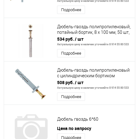
Актуальную цену и наличие уточняйте 8 914 55 80 533
Подробнее
Дюбель-гвоздь полипропиленовый,
потайный бортик, 8 x 100 мм, 50 шт,
ЗУБР
534 руб.
/ шт
Актуальную цену и наличие уточняйте 8 914 55 80 533
Подробнее
Дюбель-гвоздь полипропиленовый
с цилиндрическим бортиком
8х120мм,100шт//ШУРУПЬ
508 руб.
/ шт
Актуальную цену и наличие уточняйте 8 914 55 80 533
Подробнее
Дюбель гвоздь 6*60
Цена по запросу
Подробнее