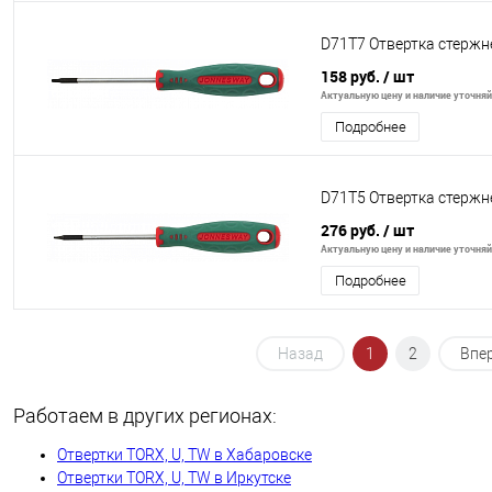
D71T7 Отвертка стержн
158 руб.
/ шт
Актуальную цену и наличие уточняйт
Подробнее
D71T5 Отвертка стержн
276 руб.
/ шт
Актуальную цену и наличие уточняйт
Подробнее
Назад
1
2
Впе
Работаем в других регионах:
Отвертки TORX, U, TW в Хабаровске
Отвертки TORX, U, TW в Иркутске