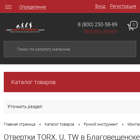
Вход
Регистрация
Определение
8 (800) 250-58-89
0
Заказать звонок
Каталог товаров
Уточнить раздел
•
•
•
Главная страница
Каталог товаров
Ручной инструмент
Монта
Отвертки TORX, U, TW в Благовещенске