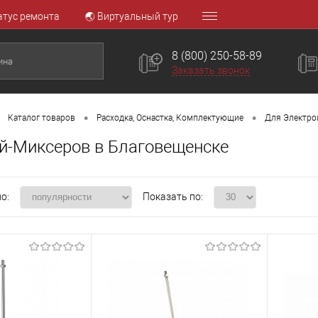
атус ремонта
🌏 Виртуальный тур
8 (800) 250-58-89
Заказать звонок
•
•
Каталог товаров
Расходка, Оснастка, Комплектующие
Для Электро
й-Миксеров в Благовещенске
о:
Показать по: