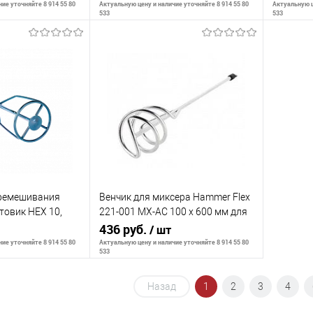
резьба М
ие уточняйте 8 914 55 80
Актуальную цену и наличие уточняйте 8 914 55 80
Актуальную ц
533
533
корзину
В корзину
К сравнению
К сра
В наличии
В избранное
В наличии
В изб
еремешивания
Венчик для миксера Hammer Flex
овик НЕХ 10,
221-001 MX-AC 100 х 600 мм для
овые и цементно-
песчано-гравийных смесей,
436 руб.
/ шт
оцинкованны
ие уточняйте 8 914 55 80
Актуальную цену и наличие уточняйте 8 914 55 80
533
Назад
1
2
3
4
корзину
В корзину