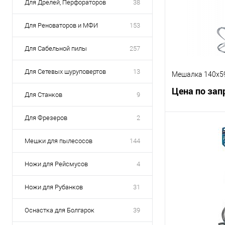
Для Дрелей, Перфораторов
38
Для Реноваторов и МФИ
153
Для Сабельной пилы
257
Для Сетевых шуруповертов
13
Мешалка 140х5
Цена по зап
Для Станков
9
Для Фрезеров
2
Запр
Мешки для пылесосов
144
К сравнению
Ножи для Рейсмусов
4
В избранное
Ножи для Рубанков
31
Оснастка для Болгарок
39