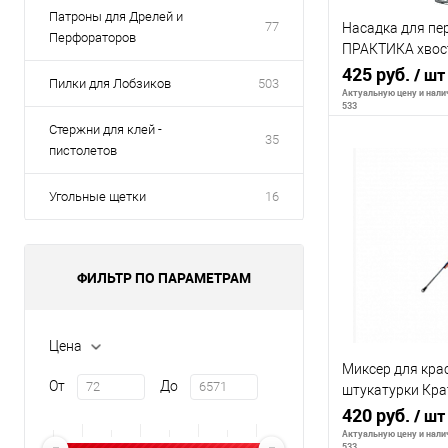
Патроны для Дрелей и
77
Насадка для п
Перфораторов
ПРАКТИКА хвост
400
425 руб.
/ шт
Пилки для Лобзиков
503
Актуальную цену и налич
533
Стержни для клей -
35
пистолетов
В 
Угольные щетки
16
К сравнению
В избранное
ФИЛЬТР ПО ПАРАМЕТРАМ
Цена
Миксер для крас
От
До
штукатурки Кр
мм, хв.HEX 8
420 руб.
/ шт
Актуальную цену и налич
533