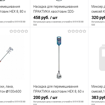
еремешивания
Насадка для перемешивания
Миксер 
овик НЕХ 8, 80 х
ПРАКТИКА хвостовик SDS-
смесей К
plus,100 х 600
458 руб.
SDS-Plus
320 ру
/ шт
ие уточняйте 8 914 55 80
Актуальную цену и наличие уточняйте 8 914 55 80
Актуальную ц
533
533
корзину
В корзину
К сравнению
К сра
В наличии
В избранное
В наличии
В изб
ки, лака,
Насадка для перемешивания
Миксер д
атон Ø100х600
ПРАКТИКА хвостовик НЕХ 8, 60 х
смесей,1
400
200 руб.
600мм,о
383 ру
/ шт
хвостови
ие уточняйте 8 914 55 80
Актуальную цену и наличие уточняйте 8 914 55 80
Актуальную ц
533
533