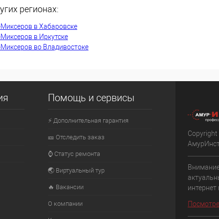
угих регионах:
К сравнению
-Миксеров в Хабаровске
В наличии
В избранное
В наличии
-Миксеров в Иркутске
-Миксеров во Владивостоке
ия
Помощь и сервисы
⚡ Дополнительная гарантия
Copyright
🎫 Отследить заказ
АмурИнс
⌚ Статус ремонта
Внимание
🌏 Виртуальный тур
актуальн
🔥 Вакансии
интернет
О компании
Посмотре