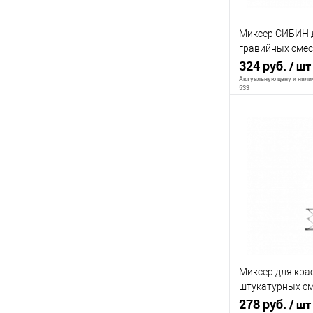
Миксер СИБИН д
гравийных смес
хвостовик, 60х
324 руб.
/ шт
Актуальную цену и налич
533
В 
К сравнению
В избранное
Миксер для кра
штукатурных см
хвостовик SDS p
278 руб.
/ шт