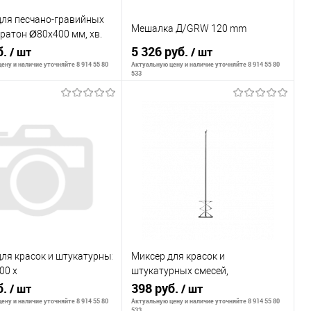
для песчано-гравийных
Мешалка Д/GRW 120 mm
ратон Ø80х400 мм, хв.
б.
5 326 руб.
/ шт
/ шт
ену и наличие уточняйте 8 914 55 80
Актуальную цену и наличие уточняйте 8 914 55 80
533
В корзину
В корзину
внению
К сравнению
ранное
В наличии
В избранное
В наличии
ля красок и штукатурных
Миксер для красок и
00 х
штукатурных смесей,
цинкованный,шестигранный
б.
100х600мм, хвостовик SDS plus//
398 руб.
/ шт
/ шт
к 10мм// Denzel
Сибртех
ену и наличие уточняйте 8 914 55 80
Актуальную цену и наличие уточняйте 8 914 55 80
533