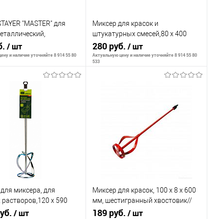
STAYER "MASTER" для
Миксер для красок и
еталлический,
штукатурных смесей,80 х 400
анный хвостовик,
б.
мм,оцинкованный,шестигранный
280 руб.
/ шт
/ шт
анный, 120х600мм
хвостовик 8 мм// Denzel
ену и наличие уточняйте 8 914 55 80
Актуальную цену и наличие уточняйте 8 914 55 80
533
В корзину
В корзину
внению
К сравнению
ранное
В наличии
В избранное
В наличии
для миксера, для
Миксер для красок, 100 х 8 х 600
растворов,120 х 590
мм, шестигранный хвостовик//
нкованная,хвостовик
руб.
MATRIX
189 руб.
/ шт
/ шт