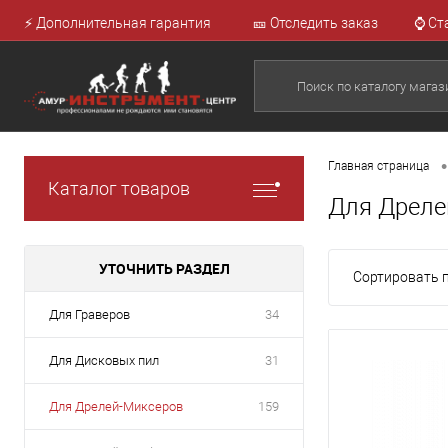
⚡ Дополнительная гарантия
🎫 Отследить заказ
⌚ Ст
•
Главная страница
Каталог товаров
Для Дреле
УТОЧНИТЬ РАЗДЕЛ
Сортировать п
Для Граверов
34
Для Дисковых пил
31
Для Дрелей-Миксеров
159