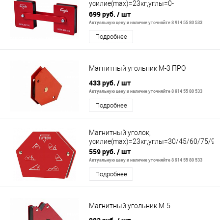
усилие(max)=23кг,углы=0-
360,блистер,1шт
699 руб.
/ шт
Актуальную цену и наличие уточняйте 8 914 55 80 533
Подробнее
Магнитный угольник М-3 ПРО
433 руб.
/ шт
Актуальную цену и наличие уточняйте 8 914 55 80 533
Подробнее
Магнитный уголок,
усилие(max)=23кг,углы=30/45/60/75/90
559 руб.
/ шт
Актуальную цену и наличие уточняйте 8 914 55 80 533
Подробнее
Магнитный угольник М-5