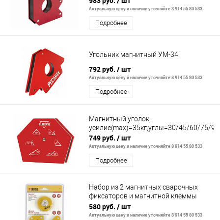
983 руб.
/ шт
Актуальную цену и наличие уточняйте 8 914 55 80 533
Подробнее
Угольник магнитный УМ-34
792 руб.
/ шт
Актуальную цену и наличие уточняйте 8 914 55 80 533
Подробнее
Магнитный уголок,
усилие(max)=35кг,углы=30/45/60/75/90
749 руб.
/ шт
Актуальную цену и наличие уточняйте 8 914 55 80 533
Подробнее
Набор из 2 магнитных сварочных
фиксаторов и магнитной клеммы
"масса"// Denzel
580 руб.
/ шт
Актуальную цену и наличие уточняйте 8 914 55 80 533