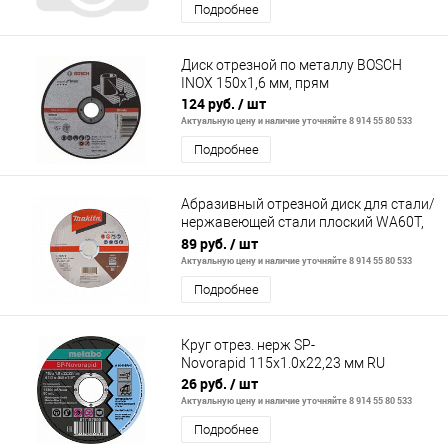
Подробнее
Диск отрезной по металлу BOSCH
INOX 150x1,6 мм, прям
124 руб.
/ шт
Актуальную цену и наличие уточняйте 8 914 55 80 533
Подробнее
Абразивный отрезной диск для стали/
нержавеющей стали плоский WA60T,
125х1,2х22,23
89 руб.
/ шт
Актуальную цену и наличие уточняйте 8 914 55 80 533
Подробнее
Круг отрез. нерж SP-
Novorapid 115x1.0x22,23 мм RU
26 руб.
/ шт
Актуальную цену и наличие уточняйте 8 914 55 80 533
Подробнее