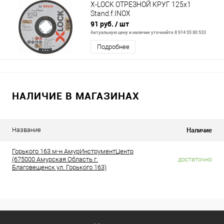
X-LOCK ОТРЕЗНОЙ КРУГ 125x1
Stand.f.INOX
91 руб.
/ шт
Актуальную цену и наличие уточняйте 8 914 55 80 533
Подробнее
НАЛИЧИЕ В МАГАЗИНАХ
Наличие
Название
Горького 163 м-н АмурИнструментЦентр
(675000 Амурская Область г.
достаточно
Благовещенск ул. Горького 163)