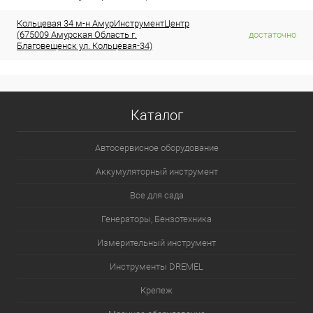
Кольцевая 34 м-н АмурИнструментЦентр
(675009 Амурская Область г.
достаточно
Благовещенск ул. Кольцевая-34)
Каталог
Автосервисное оборудование
Аккумуляторный инструмент
Все для сада
Генераторы, Бензотехника
Измерительный инструмент
Инструменты DREMEL
Крепеж