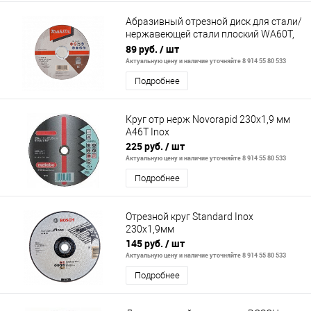
Абразивный отрезной диск для стали/
нержавеющей стали плоский WA60T,
125х1,2х22,23
89 руб.
/ шт
Актуальную цену и наличие уточняйте 8 914 55 80 533
Подробнее
Круг отр нерж Novorapid 230x1,9 мм
A46T Inox
225 руб.
/ шт
Актуальную цену и наличие уточняйте 8 914 55 80 533
Подробнее
Отрезной круг Standard Inox
230x1,9мм
145 руб.
/ шт
Актуальную цену и наличие уточняйте 8 914 55 80 533
Подробнее