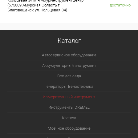
Кольцевая 34 м-н АмурИнструментЦентр
(675009 Амурская Область г.
достаточно
Благовещенск ул. Кольцевая-34)
Каталог
Автосервисное оборудование
Аккумуляторный инструмент
Все для сада
Генераторы, Бензотехника
Измерительный инструмент
Инструменты DREMEL
Крепеж
Моечное оборудование