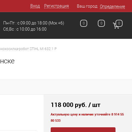
Вход
Регистрация
Ваш город:
Определение
Пн-Пт : с 09:00 до 18:00
(Мск +6)
0
0
0
Сб,Вс : c 10:00 до 16:00
онокосилка-робот STIHL MI 632.1 P
енске
118 000 руб.
/ шт
Актуальную цену и наличие уточняйте 8 914 55
80 533