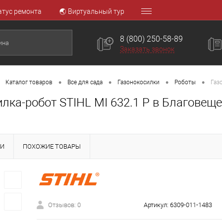
атус ремонта
🌏 Виртуальный тур
8 (800) 250-58-89
Заказать звонок
•
•
•
•
Каталог товаров
Все для сада
Газонокосилки
Роботы
Газ
лка-робот STIHL MI 632.1 P в Благовещ
КИ
ПОХОЖИЕ ТОВАРЫ
Отзывов: 0
Артикул:
6309-011-1483