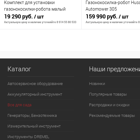
Комплект для установки
Газонокосилка-робот Hus
газонокосилки-робота малый
Automower 305
19 290 руб.
159 990 руб.
/ шт
/ шт
Актуальную цену и наличие уточняйте 8 914 55 80 533
Актуальную цену и наличие уточняйте 8 
Сообщить о наличии
Сообщить о на
К сравнению
К сравнению
Каталог
Наши предложен
В избранное
Недоступно
В избранное
Нед
Автосервисное оборудование
Новинки
Аккумуляторный инструмент
Популярные товары
Все для сада
Распродажи и скидки
Генераторы, Бензотехника
Рекомендуемые товары
Измерительный инструмент
Инструменты DREMEL