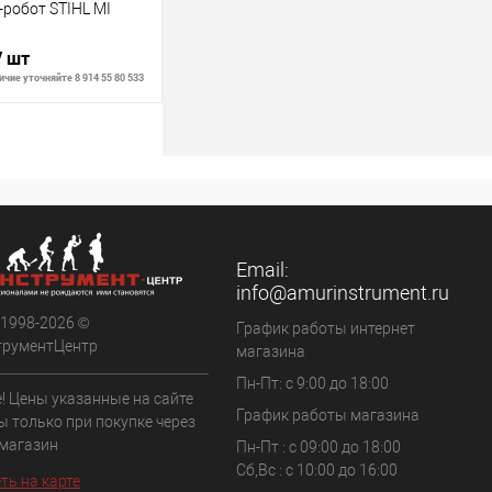
-робот STIHL MI
/ шт
чие уточняйте 8 914 55 80 533
ить о наличии
Недоступно
Email:
info@amurinstrument.ru
 1998-2026 ©
График работы интернет
трументЦентр
магазина
Пн-Пт: с 9:00 до 18:00
! Цены указанные на сайте
График работы магазина
ы только при покупке через
 магазин
Пн-Пт : с 09:00 до 18:00
Сб,Вс : c 10:00 до 16:00
ть на карте