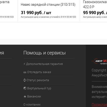
qvarna
Газонокосилка
Навес зарядной станции (310/315)
422.0 P
31 990 руб.
95 990 руб.
/ шт
914 55 80 533
Актуальную цену и наличие уточняйте 8 914 55 80 533
Актуальную цену и нали
личии
Сообщить о наличии
Сообщ
К сравнению
К сравнению
ия
Помощь и сервисы
оступно
В избранное
Недоступно
В избранное
⚡ Дополнительная гарантия
Copyright
🎫 Отследить заказ
АмурИнс
⌚ Статус ремонта
Внимание
🌏 Виртуальный тур
актуальн
🔥 Вакансии
интернет
О компании
Посмотре