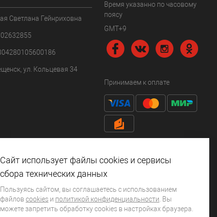
Время указанно по часовому
поясу
ая Светлана Гейнриховна
GMT+9
102632855
304280105600186
ещенск, ул. Кольцевая 34
Принимаем к оплате
Сайт использует файлы cookies и сервисы
сбора технических данных
Пользуясь сайтом, вы соглашаетесь с использованием
файлов
cookies
и
политикой конфиденциальности
. Вы
можете запретить обработку сookies в настройках браузера.