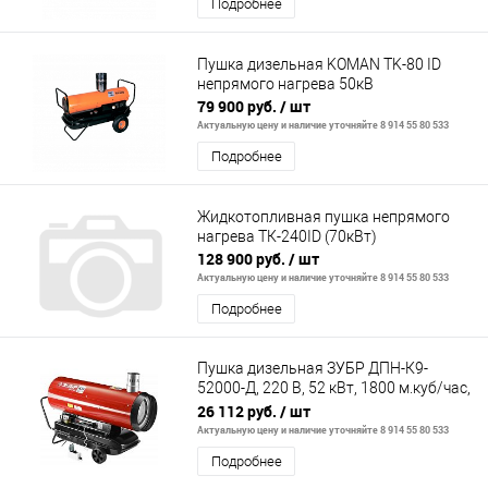
Подробнее
Пушка дизельная KOMAN TK-80 ID
непрямого нагрева 50кВ
79 900 руб.
/ шт
Актуальную цену и наличие уточняйте 8 914 55 80 533
Подробнее
Жидкотопливная пушка непрямого
нагрева ТК-240ID (70кВт)
128 900 руб.
/ шт
Актуальную цену и наличие уточняйте 8 914 55 80 533
Подробнее
Пушка дизельная ЗУБР ДПН-К9-
52000-Д, 220 В, 52 кВт, 1800 м.куб/час,
55.5л, 3.6кг/ч, диспле
26 112 руб.
/ шт
Актуальную цену и наличие уточняйте 8 914 55 80 533
Подробнее