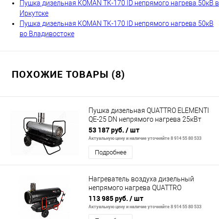
Пушка дизельная KOMAN TK-170 ID непрямого нагрева 50кВ в
Иркутске
Пушка дизельная KOMAN TK-170 ID непрямого нагрева 50кВ
во Владивостоке
ПОХОЖИЕ ТОВАРЫ (8)
Пушка дизельная QUATTRO ELEMENTI
QE-25 DN непрямого нагрева 25кВт
290 м.куб/ч бак 50л
53 187 руб.
/ шт
Актуальную цену и наличие уточняйте 8 914 55 80 533
Подробнее
Нагреватель воздуха дизельный
непрямого нагрева QUATTRO
ELEMENTI QE-52DN (52кВт, 2000 м.куб/
113 985 руб.
/ шт
ч, бак 6
Актуальную цену и наличие уточняйте 8 914 55 80 533