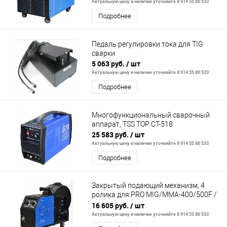
Актуальную цену и наличие уточняйте 8 914 55 80 533
Подробнее
Педаль регулировки тока для TIG
сварки
5 063 руб.
/ шт
Актуальную цену и наличие уточняйте 8 914 55 80 533
Подробнее
Многофункциональный сварочный
аппарат, TSS TOP CT-518
25 583 руб.
/ шт
Актуальную цену и наличие уточняйте 8 914 55 80 533
Подробнее
Закрытый подающий механизм, 4
ролика для PRO MIG/MMA-400/500F /
wire feeder
16 605 руб.
/ шт
Актуальную цену и наличие уточняйте 8 914 55 80 533