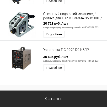
Подробнее
Открытый подающий механизм, 4
ролика для TOP MIG/MMA-350/500F /
wire feeder
20 723 руб.
/ шт
Актуальную цену и наличие уточняйте 8 914 55 80 533
Подробнее
Установка TIG 209P DC КЕДР
30 635 руб.
/ шт
Актуальную цену и наличие уточняйте 8 914 55 80 533
Подробнее
Каталог