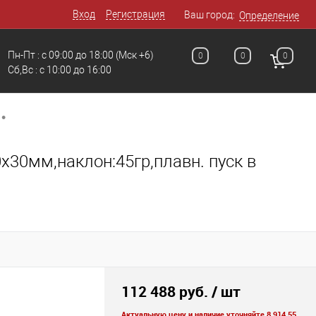
Вход
Регистрация
Ваш город:
Определение
Пн-Пт : с 09:00 до 18:00
(Мск +6)
0
0
0
Сб,Вс : c 10:00 до 16:00
•
х30мм,наклон:45гр,плавн. пуск в
112 488 руб.
/ шт
Актуальную цену и наличие уточняйте 8 914 55