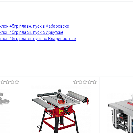
лон:45гр,плавн. пуск в Хабаровске
он:45гр,плавн. пуск в Иркутске
лон:45гр,плавн. пуск во Владивостоке