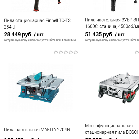
Пила настольная ЗУБР ЗП
Пила стационарная Einhell TC-TS
1600С, станина, 4500об/м
254 U
28 449 руб.
255х30 мм, 1600Вт
51 435 руб.
/ шт
/ шт
Актуальную цену и наличие уточняйте 8 914 55 80 533
Актуальную цену и наличие уточняйте 8 
В корзину
В корзину
К сравнению
К сравнению
В избранное
В наличии
В избранное
В н
Многофункциональная
Пила настольная MAKITA 2704N
стационарная пила BOSC
AdvancedTableCut 52