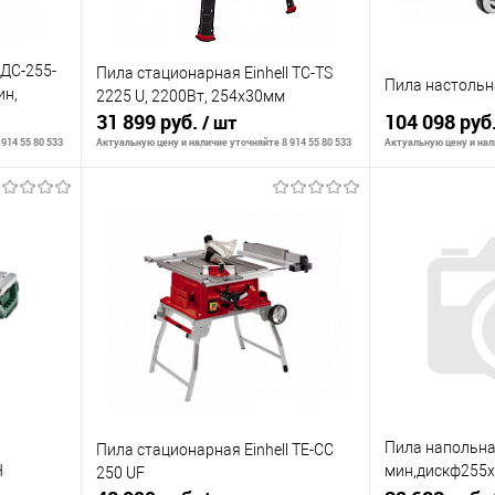
ДС-255-
Пила стационарная Einhell TC-TS
Пила настольн
ин,
2225 U, 2200Вт, 254х30мм
31 899 руб.
104 098 руб
/ шт
914 55 80 533
Актуальную цену и наличие уточняйте 8 914 55 80 533
Актуальную цену и нали
В корзину
К сравнению
К сравнению
аличии
В избранное
В наличии
В избранное
Пила напольна
Пила стационарная Einhell TE-CC
H
мин,дискф255х
250 UF
ножки,колеса