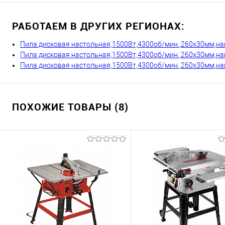
РАБОТАЕМ В ДРУГИХ РЕГИОНАХ:
Пила дисковая настольная,1500Вт,4300об/мин.,260х30мм,нак
Пила дисковая настольная,1500Вт,4300об/мин.,260х30мм,накл
Пила дисковая настольная,1500Вт,4300об/мин.,260х30мм,нак
ПОХОЖИЕ ТОВАРЫ (8)