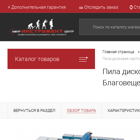
⚡ Дополнительная гарантия
🎫 Отследить заказ
⌚ Ст
•
Главная страница
Каталог товаров
Пила дисковая насто
Пила диско
Благовеще
ВЕРНУТЬСЯ В РАЗДЕЛ
ОБЗОР ТОВАРА
ХАРАКТЕРИСТИ