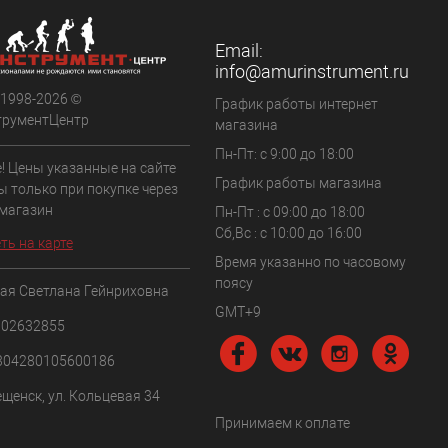
Email:
info@amurinstrument.ru
 1998-2026 ©
График работы интернет
трументЦентр
магазина
Пн-Пт: с 9:00 до 18:00
! Цены указанные на сайте
График работы магазина
ы только при покупке через
 магазин
Пн-Пт : с 09:00 до 18:00
Сб,Вс : c 10:00 до 16:00
ть на карте
Время указанно по часовому
поясу
ая Светлана Гейнриховна
GMT+9
102632855
304280105600186
ещенск, ул. Кольцевая 34
Принимаем к оплате