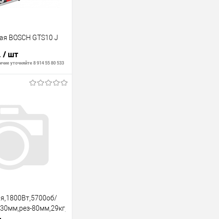
ая BOSCH GTS10 J
.
/ шт
чие уточняйте 8 914 55 80 533
В корзину
В наличии
я,1800Вт,5700об/
30мм,рез-80мм,29кг,кор,наклон-45гр,складные