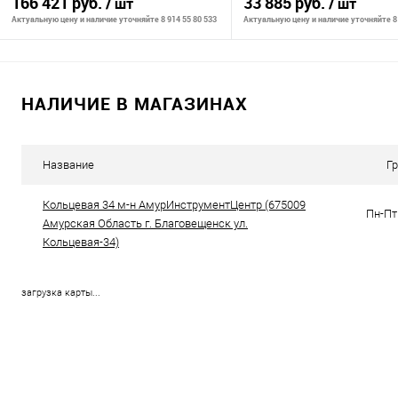
166 421 руб.
33 885 руб.
/ шт
/ шт
Актуальную цену и наличие уточняйте 8 914 55 80 533
Актуальную цену и наличие уточняйте 8 
В корзину
В корзину
НАЛИЧИЕ В МАГАЗИНАХ
К сравнению
К сравнению
В избранное
В наличии
В избранное
В н
Название
Г
Кольцевая 34 м-н АмурИнструментЦентр (675009
Пн-Пт 
Амурская Область г. Благовещенск ул.
Кольцевая-34)
загрузка карты...