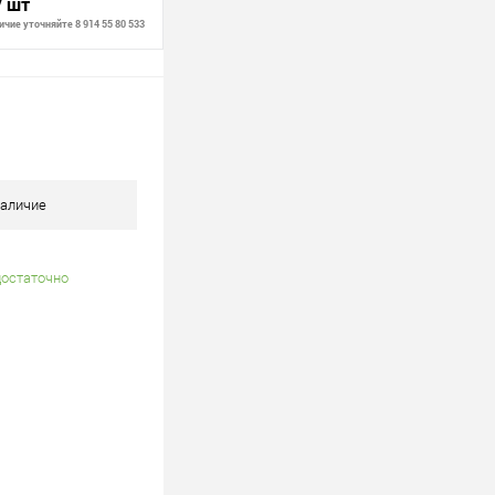
/ шт
чие уточняйте 8 914 55 80 533
В корзину
В наличии
аличие
достаточно