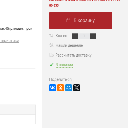
80 533
В корзину
н:45гр,плавн. пуск
Кол-во:
ктеристики
Нашли дешевле
Рассчитать доставку
В наличии
Поделиться