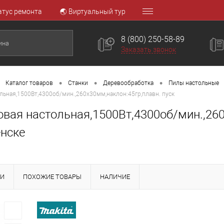
атус ремонта
🌏 Виртуальный тур
8 (800) 250-58-89
Заказать звонок
•
•
•
Каталог товаров
Станки
Деревообработка
Пилы настольные
льная,1500Вт,4300об/мин.,260х30мм,наклон:45гр,плавн. пуск
вая настольная,1500Вт,4300об/мин.,260
нске
КИ
ПОХОЖИЕ ТОВАРЫ
НАЛИЧИЕ