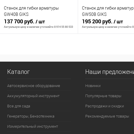
Станок для гибки арматуры
Станок для гибки армату
GW40В GIKS
GW50В GIKS
137 700 руб.
195 200 руб.
/ шт
/ шт
Актуальную цену и наличие уточняйте 8 914 55 80 533
Актуальную цену и наличие уточняйте 8 
Сообщить о наличии
Сообщить о на
К сравнению
К сравнению
Каталог
Наши предложен
В избранное
Недоступно
В избранное
Нед
Автосервисное оборудование
Новинки
Аккумуляторный инструмент
Популярные товары
Все для сада
Распродажи и скидки
Генераторы, Бензотехника
Рекомендуемые товары
Измерительный инструмент