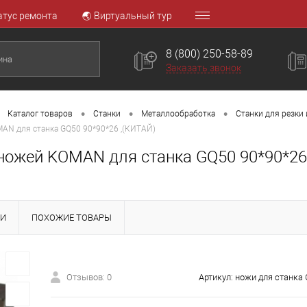
атус ремонта
🌏 Виртуальный тур
8 (800) 250-58-89
Заказать звонок
•
•
•
Каталог товаров
Станки
Металлообработка
Станки для резки
AN для станка GQ50 90*90*26 ,(КИТАЙ)
ножей KOMAN для станка GQ50 90*90*26
КИ
ПОХОЖИЕ ТОВАРЫ
Отзывов: 0
Артикул:
ножи для станка