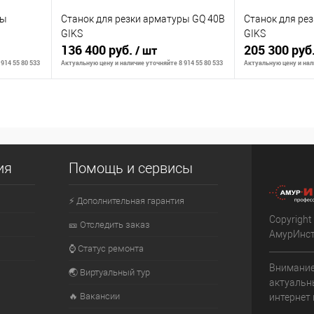
ры
Станок для резки арматуры GQ 40В
Станок для ре
GIKS
GIKS
136 400 руб.
205 300 руб
/ шт
914 55 80 533
Актуальную цену и наличие уточняйте 8 914 55 80 533
Актуальную цену и нали
личии
Сообщить о наличии
Сообщ
К сравнению
К сравнению
ия
Помощь и сервисы
оступно
В избранное
Недоступно
В избранное
⚡ Дополнительная гарантия
Copyright
🎫 Отследить заказ
АмурИнс
⌚ Статус ремонта
Внимание
🌏 Виртуальный тур
актуальн
🔥 Вакансии
интернет