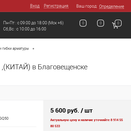
Вход
Регистрация
Ваш город:
Определение
Пн-Пт : с 09:00 до 18:00
(Мск +6)
0
0
0
Сб,Вс : c 10:00 до 16:00
•
 и гибки арматуры
 ,(КИТАЙ) в Благовещенске
5 600 руб.
/ шт
 GQ50
Актуальную цену и наличие уточняйте 8 914 55
80 533