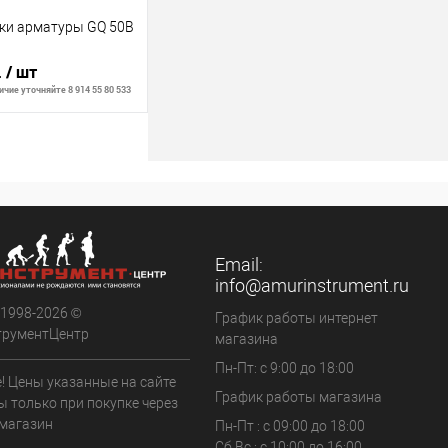
зки арматуры GQ 50В
.
/ шт
чие уточняйте 8 914 55 80 533
ить о наличии
Недоступно
Email:
info@amurinstrument.ru
 1998-2026 ©
График работы интернет
трументЦентр
магазина
Пн-Пт: с 9:00 до 18:00
! Цены указанные на сайте
График работы магазина
ы только при покупке через
 магазин
Пн-Пт : с 09:00 до 18:00
Сб,Вс : c 10:00 до 16:00