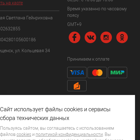
ть на карте
Время указанно по часовому
поясу
ая Светлана Гейнриховна
GMT+9
102632855
304280105600186
ещенск, ул. Кольцевая 34
Принимаем к оплате
Сайт использует файлы cookies и сервисы
сбора технических данных
Пользуясь сайтом, вы соглашаетесь с использованием
файлов
cookies
и
политикой конфиденциальности
. Вы