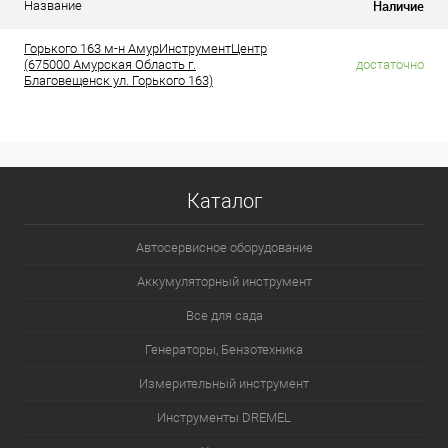
Наличие
Название
Горького 163 м-н АмурИнструментЦентр
(675000 Амурская Область г.
достаточно
Благовещенск ул. Горького 163)
Каталог
Автосервисное оборудование
Аккумуляторный инструмент
Все для сада
Генераторы, Бензотехника
Измерительный инструмент
Инструменты DREMEL