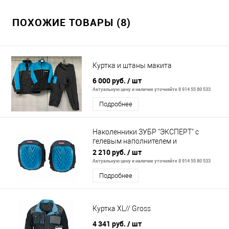
ПОХОЖИЕ ТОВАРЫ (8)
Куртка и штаны макита
6 000 руб.
/ шт
Актуальную цену и наличие уточняйте 8 914 55 80 533
Подробнее
Наколенники ЗУБР "ЭКСПЕРТ" с
гелевым наполнителем и
эргономичной пластиковой
2 210 руб.
/ шт
накладкой
Актуальную цену и наличие уточняйте 8 914 55 80 533
Подробнее
Куртка XL// Gross
4 341 руб.
/ шт