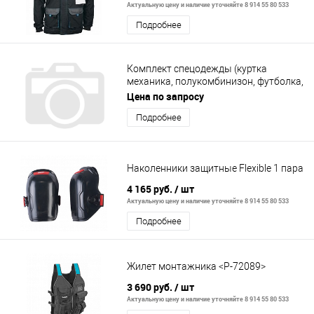
Актуальную цену и наличие уточняйте 8 914 55 80 533
Подробнее
Комплект спецодежды (куртка
механика, полукомбинизон, футболка,
фартук)
Цена по запросу
Подробнее
Наколенники защитные Flexible 1 пара
4 165 руб.
/ шт
Актуальную цену и наличие уточняйте 8 914 55 80 533
Подробнее
Жилет монтажника <P-72089>
3 690 руб.
/ шт
Актуальную цену и наличие уточняйте 8 914 55 80 533