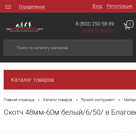
Вход
Регистрация
Определение
8 (800) 250-58-89
0
Заказать звонок
Каталог товаров
•
•
•
Главная страница
Каталог товаров
Ручной инструмент
Маляр
Скотч 48мм-60м белый/6/50/ в Благо