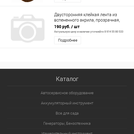
Двусторонняя клейкая лента из
вспененного акрила, прозрачная,
15ммх3м// Matrix
190 руб.
/ шт
Актуальную цену и наличие уточняйте 8 914 55 80 533
Подробнее
Каталог
Автосервисное оборудование
Аккумуляторный инструмент
Все для сада
Генераторы, Бензотехника
Измерительный инструмент