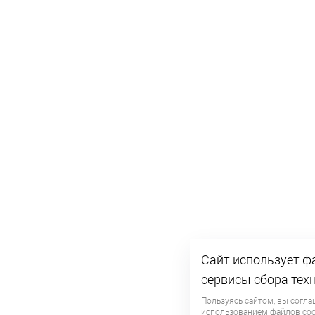
Сайт использует фа
сервисы сбора тех
Пользуясь сайтом, вы согла
использованием файлов
coo