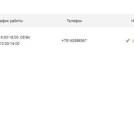
К сравнению
К сравнению
аличии
В избранное
В наличии
В избранное
рафик работы
Телефон
Н
9.00-18.00. Сб-Вс
+79145388567
10.00-16.00