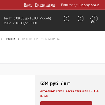
Вход
Регистрация
Ваш город:
Определение
Пн-Пт : с 09:00 до 18:00
(Мск +6)
0
0
0
Сб,Вс : c 10:00 до 16:00
•
•
Плашки
Плашка ПЛКП 9740 М30*1,50
634 руб.
/ шт
Актуальную цену и наличие уточняйте 8 914 55
80 533