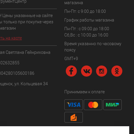
трументЦентр
магазина
Пн-Пт: с 9:00 до 18:00
! Цены указанные на сайте
График работы магазина
ы только при покупке через
 магазин
Пн-Пт : с 09:00 до 18:00
Сб,Вс : c 10:00 до 16:00
ть на карте
Время указанно по часовому
поясу
ая Светлана Гейнриховна
GMT+9
102632855
304280105600186
ещенск, ул. Кольцевая 34
Принимаем к оплате