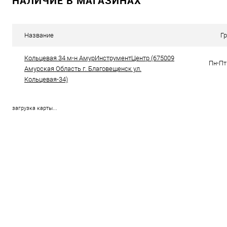
НАЛИЧИЕ В МАГАЗИНАХ
К сравнению
К сравнению
В избранное
В наличии
В избранное
В н
Название
Г
Кольцевая 34 м-н АмурИнструментЦентр (675009
Пн-Пт 
Амурская Область г. Благовещенск ул.
Кольцевая-34)
загрузка карты...