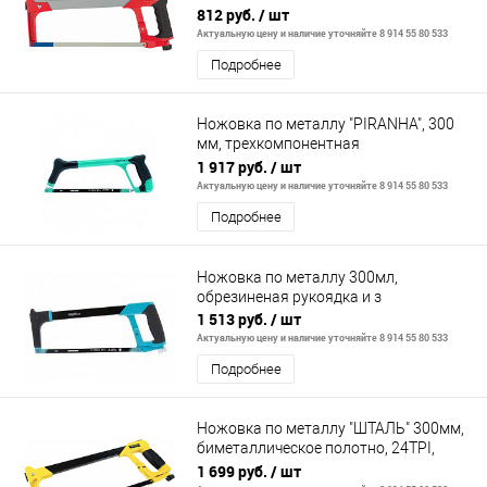
812 руб.
/ шт
Актуальную цену и наличие уточняйте 8 914 55 80 533
Подробнее
Ножовка по металлу "PIRANHA", 300
мм, трехкомпонентная
металлопластиковая рамка// GROSS
1 917 руб.
/ шт
Актуальную цену и наличие уточняйте 8 914 55 80 533
Подробнее
Ножовка по металлу 300мл,
обрезиненая рукоядка и з
1 513 руб.
/ шт
Актуальную цену и наличие уточняйте 8 914 55 80 533
Подробнее
Ножовка по металлу "ШТАЛЬ" 300мм,
биметаллическое полотно, 24TPI,
BERGER BG1846
1 699 руб.
/ шт