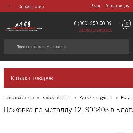
Вход
Регистрация
Определение
8 (800) 250-58-89
0
Заказать звонок
Каталог товаров
•
•
•
Главная страница
Каталог товаров
Ручной инструмент
Режущ
Ножовка по металлу 12" S93405 в Бла