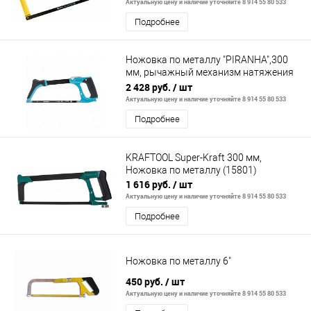
Актуальную цену и наличие уточняйте 8 914 55 80 533
Подробнее
Ножовка по металлу "PIRANHA",300
мм, рычажный механизм натяжения
полотна// Gross
2 428 руб.
/ шт
Актуальную цену и наличие уточняйте 8 914 55 80 533
Подробнее
KRAFTOOL Super-Kraft 300 мм,
Ножовка по металлу (15801)
1 616 руб.
/ шт
Актуальную цену и наличие уточняйте 8 914 55 80 533
Подробнее
Ножовка по металлу 6"
450 руб.
/ шт
Актуальную цену и наличие уточняйте 8 914 55 80 533