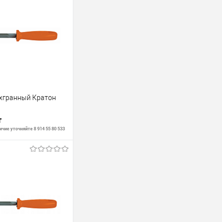
хгранный Кратон
т
чие уточняйте 8 914 55 80 533
В корзину
В наличии