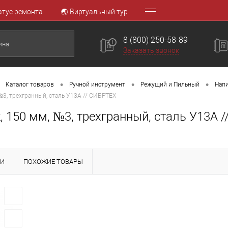
атус ремонта
🌏 Виртуальный тур
8 (800) 250-58-89
Заказать звонок
•
•
•
Каталог товаров
Ручной инструмент
Режущий и Пильный
Напи
№3, трехгранный, сталь У13А // СИБРТЕХ
, 150 мм, №3, трехгранный, сталь У13А 
КИ
ПОХОЖИЕ ТОВАРЫ