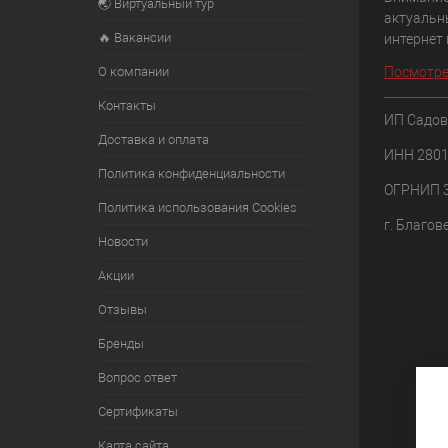
🌏 Виртуальный тур
актуальн
🔥 Вакансии
интернет
О компании
Посмотре
Контакты
ИП Садов
Доставка и оплата
ИНН 280
Политика конфиденциальности
ОГРНИП 
Политика использования Cookies
г. Благов
Новости
Акции
Отзывы
Бренды
Вопрос ответ
Сертификаты
Карта сайта