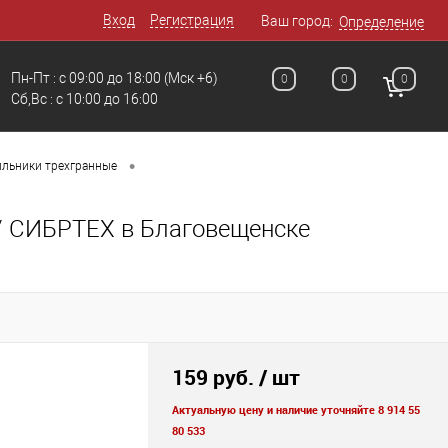
Вход
Регистрация
Ваш город:
Определение
Пн-Пт : с 09:00 до 18:00
(Мск +6)
0
0
0
Сб,Вс : c 10:00 до 16:00
•
льники трехгранные
// СИБРТЕХ в Благовещенске
159 руб.
/ шт
Актуальную цену и наличие уточняйте 8 914 55
80 533