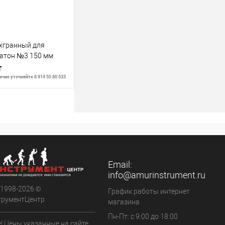
хгранный для
ратон №3 150 мм
т
чие уточняйте 8 914 55 80 533
В корзину
В наличии
Email:
info@amurinstrument.ru
 1998-2026 ©
График работы интернет
трументЦентр
магазина
Пн-Пт: с 9:00 до 18:00
! Цены указанные на сайте