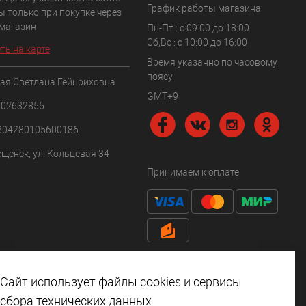
График работы магазина
ы только при покупке через
 магазин
Пн-Пт : с 09:00 до 18:00
Сб,Вс : c 10:00 до 16:00
ть на карте
Время указанно по часовому
поясу
ая Светлана Гейнриховна
GMT+9
102632855
304280105600186
ещенск, ул. Кольцевая 34
Принимаем к оплате
Сайт использует файлы cookies и сервисы
сбора технических данных