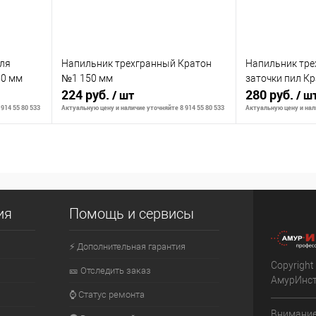
ля
Напильник трехгранный Кратон
Напильник тре
50 мм
№1 150 мм
заточки пил К
224 руб.
280 руб.
/ шт
/ ш
914 55 80 533
Актуальную цену и наличие уточняйте 8 914 55 80 533
Актуальную цену и нали
В корзину
К сравнению
К сравнению
ия
Помощь и сервисы
аличии
В избранное
В наличии
В избранное
⚡ Дополнительная гарантия
Copyright
🎫 Отследить заказ
АмурИнс
⌚ Статус ремонта
Внимание