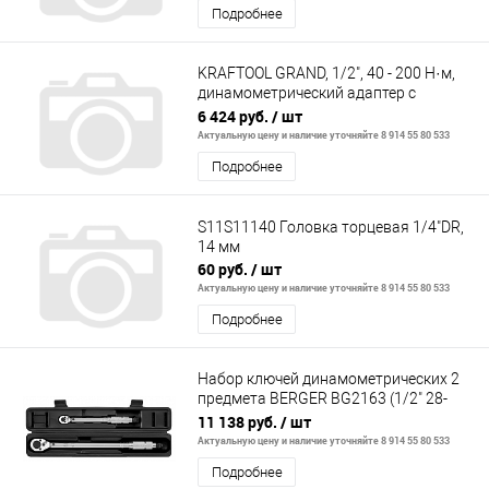
Подробнее
KRAFTOOL GRAND, 1/2", 40 - 200 Н·м,
динамометрический адаптер с
переходниками (64044-200)
6 424 руб.
/ шт
Актуальную цену и наличие уточняйте 8 914 55 80 533
Подробнее
S11S11140 Головка торцевая 1/4"DR,
14 мм
60 руб.
/ шт
Актуальную цену и наличие уточняйте 8 914 55 80 533
Подробнее
Набор ключей динамометрических 2
предмета BERGER BG2163 (1/2" 28-
210Nm+1/4" 5-25Nm)
11 138 руб.
/ шт
Актуальную цену и наличие уточняйте 8 914 55 80 533
Подробнее