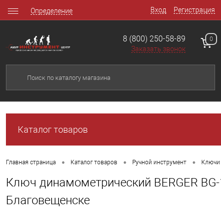
Вход
Регистрация
Определение
8 (800) 250-58-89
0
Заказать звонок
Каталог товаров
•
•
•
Главная страница
Каталог товаров
Ручной инструмент
Ключи 
Ключ динамометрический BERGER BG-12
Благовещенске