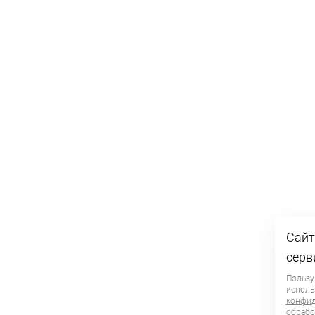
Сайт
серв
Пользу
исполь
конфид
обработ