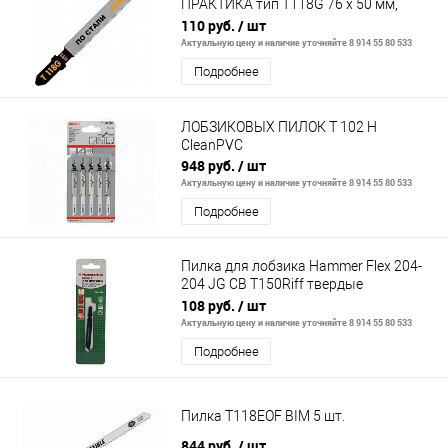
ПРАКТИКА тип T118G 76 х 50 мм,
чистый рез, HSS (2шт.)
110 руб.
/ шт
Актуальную цену и наличие уточняйте 8 914 55 80 533
Подробнее
ЛОБЗИКОВЫХ ПИЛОК T 102 H
CleanPVC
948 руб.
/ шт
Актуальную цену и наличие уточняйте 8 914 55 80 533
Подробнее
Пилка для лобзика Hammer Flex 204-
204 JG CB T150Riff твердые
материалы, 75мм, Тип C, 50CS+YG8
108 руб.
/ шт
Актуальную цену и наличие уточняйте 8 914 55 80 533
Подробнее
Пилка T118EOF BIM 5 шт.
844 руб.
/ шт