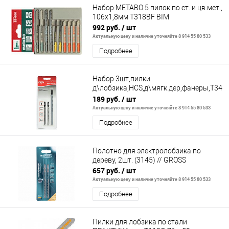
Набор METABO 5 пилок по ст. и цв.мет.,
106х1,8мм T318BF BIM
992 руб.
/ шт
Актуальную цену и наличие уточняйте 8 914 55 80 533
Подробнее
Набор 3шт,пилки
д\лобзика,HCS,д\мягк.дер,фанеры,T344
135мм,2хT101B-75мм
189 руб.
/ шт
Актуальную цену и наличие уточняйте 8 914 55 80 533
Подробнее
Полотно для электролобзика по
дереву, 2шт. (3145) // GROSS
657 руб.
/ шт
Актуальную цену и наличие уточняйте 8 914 55 80 533
Подробнее
Пилки для лобзика по стали