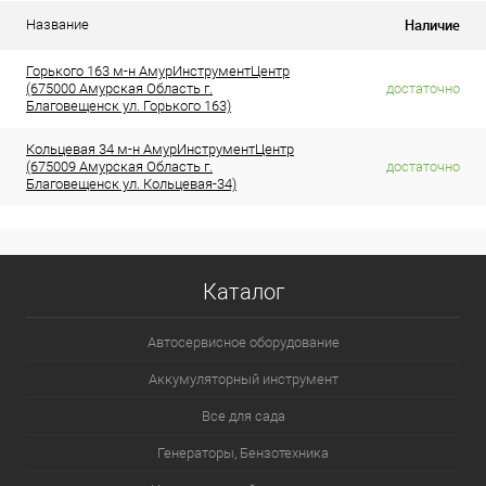
Наличие
Название
Горького 163 м-н АмурИнструментЦентр
(675000 Амурская Область г.
достаточно
Благовещенск ул. Горького 163)
Кольцевая 34 м-н АмурИнструментЦентр
(675009 Амурская Область г.
достаточно
Благовещенск ул. Кольцевая-34)
Каталог
Автосервисное оборудование
Аккумуляторный инструмент
Все для сада
Генераторы, Бензотехника