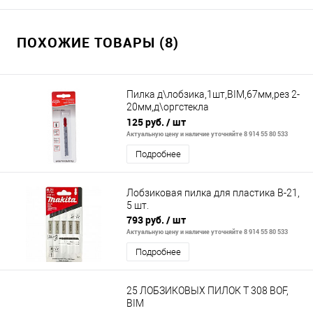
ПОХОЖИЕ ТОВАРЫ (8)
Пилка д\лобзика,1шт,BIM,67мм,рез 2-
20мм,д\оргстекла
РММА,чист.рез,BoschT102BF
125 руб.
/ шт
Актуальную цену и наличие уточняйте 8 914 55 80 533
Подробнее
Лобзиковая пилка для пластика В-21,
5 шт.
793 руб.
/ шт
Актуальную цену и наличие уточняйте 8 914 55 80 533
Подробнее
25 ЛОБЗИКОВЫХ ПИЛОК Т 308 ВOF,
BIM