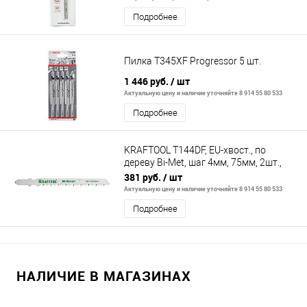
Подробнее
Пилка T345XF Progressor 5 шт.
1 446 руб.
/ шт
Актуальную цену и наличие уточняйте 8 914 55 80 533
Подробнее
KRAFTOOL T144DF, EU-хвост., по
дереву Bi-Met, шаг 4мм, 75мм, 2шт.,
Полотна для лобзика (159520-4)
381 руб.
/ шт
Актуальную цену и наличие уточняйте 8 914 55 80 533
Подробнее
НАЛИЧИЕ В МАГАЗИНАХ