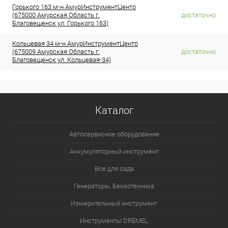
Горького 163 м-н АмурИнструментЦентр
(675000 Амурская Область г.
достаточно
Благовещенск ул. Горького 163)
Кольцевая 34 м-н АмурИнструментЦентр
(675009 Амурская Область г.
достаточно
Благовещенск ул. Кольцевая-34)
Каталог
Автосервисное оборудование
Аккумуляторный инструмент
Все для сада
Генераторы, Бензотехника
Измерительный инструмент
Инструменты DREMEL