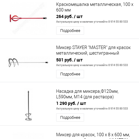
Краскомешалка металлическая, 100 х
600 мм
264 руб.
/ шт
Актуальную цену и наличие уточняйте 8 914 55 80 533
Подробнее
Миксер STAYER "MASTER" для красок
металлический, шестигранный
хвостовик, оцинкованный, 120х600мм
501 руб.
/ шт
Актуальную цену и наличие уточняйте 8 914 55 80 533
Подробнее
Насадка для миксера,Ф120мм,
L590мм, М14 (для раствора)
1 290 руб.
/ шт
Актуальную цену и наличие уточняйте 8 914 55 80 533
Подробнее
Миксер для красок, 100 х 8 х 600 мм,