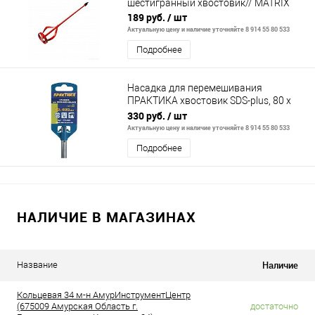
шестигранный хвостовик// MATRIX
189 руб.
/ шт
Актуальную цену и наличие уточняйте 8 914 55 80 533
Подробнее
Насадка для перемешивания
ПРАКТИКА хвостовик SDS-plus, 80 х
400, гипсовые и цементно-песчаные
330 руб.
/ шт
смеси
Актуальную цену и наличие уточняйте 8 914 55 80 533
Подробнее
НАЛИЧИЕ В МАГАЗИНАХ
Наличие
Название
Кольцевая 34 м-н АмурИнструментЦентр
(675009 Амурская Область г.
достаточно