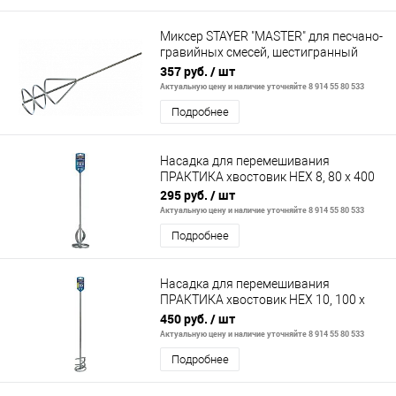
Миксер STAYER "MASTER" для песчано-
гравийных смесей, шестигранный
хвостовик, оцинкованный, 100х500мм
357 руб.
/ шт
Актуальную цену и наличие уточняйте 8 914 55 80 533
Подробнее
Насадка для перемешивания
ПРАКТИКА хвостовик НЕХ 8, 80 х 400
295 руб.
/ шт
Актуальную цену и наличие уточняйте 8 914 55 80 533
Подробнее
Насадка для перемешивания
ПРАКТИКА хвостовик НЕХ 10, 100 х
600
450 руб.
/ шт
Актуальную цену и наличие уточняйте 8 914 55 80 533
Подробнее