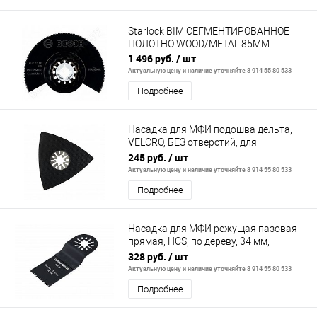
Starlock BIM СЕГМЕНТИРОВАННОЕ
ПОЛОТНО WOOD/METAL 85ММ
1 496 руб.
/ шт
Актуальную цену и наличие уточняйте 8 914 55 80 533
Подробнее
Насадка для МФИ подошва дельта,
VELCRO, БЕЗ отверстий, для
шлифлистов 80 мм
245 руб.
/ шт
Актуальную цену и наличие уточняйте 8 914 55 80 533
Подробнее
Насадка для МФИ режущая пазовая
прямая, HCS, по дереву, 34 мм,
крупный зуб
328 руб.
/ шт
Актуальную цену и наличие уточняйте 8 914 55 80 533
Подробнее