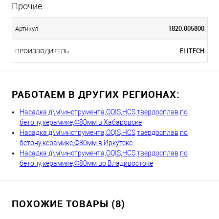
Прочие
1820.005800
Артикул
ELITECH
ПРОИЗВОДИТЕЛЬ
РАБОТАЕМ В ДРУГИХ РЕГИОНАХ:
Насадка д\м\инструмента,OQIS,HCS,твердосплав,по
бетону,керамике,Ф80мм в Хабаровске
Насадка д\м\инструмента,OQIS,HCS,твердосплав,по
бетону,керамике,Ф80мм в Иркутске
Насадка д\м\инструмента,OQIS,HCS,твердосплав,по
бетону,керамике,Ф80мм во Владивостоке
ПОХОЖИЕ ТОВАРЫ (8)