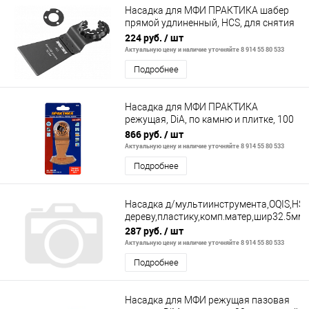
Насадка для МФИ ПРАКТИКА шабер
прямой удлиненный, HCS, для снятия
краски и др.,
224 руб.
/ шт
Актуальную цену и наличие уточняйте 8 914 55 80 533
Подробнее
Насадка для МФИ ПРАКТИКА
режущая, DiA, по камню и плитке, 100
мм
866 руб.
/ шт
Актуальную цену и наличие уточняйте 8 914 55 80 533
Подробнее
Насадка д/мультиинструмента,OQIS,HSS
дереву,пластику,комп.матер,шир32.5мм
287 руб.
/ шт
Актуальную цену и наличие уточняйте 8 914 55 80 533
Подробнее
Насадка для МФИ режущая пазовая