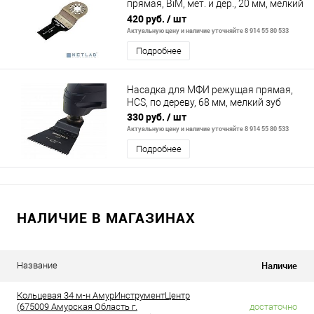
прямая, BiM, мет. и дер., 20 мм, мелкий
зуб
420 руб.
/ шт
Актуальную цену и наличие уточняйте 8 914 55 80 533
Подробнее
Насадка для МФИ режущая прямая,
HCS, по дереву, 68 мм, мелкий зуб
330 руб.
/ шт
Актуальную цену и наличие уточняйте 8 914 55 80 533
Подробнее
НАЛИЧИЕ В МАГАЗИНАХ
Наличие
Название
Кольцевая 34 м-н АмурИнструментЦентр
(675009 Амурская Область г.
достаточно