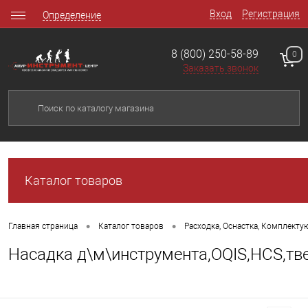
Вход
Регистрация
Определение
8 (800) 250-58-89
0
Заказать звонок
Каталог товаров
•
•
Главная страница
Каталог товаров
Расходка, Оснастка, Комплект
Насадка д\м\инструмента,OQIS,HCS,тв