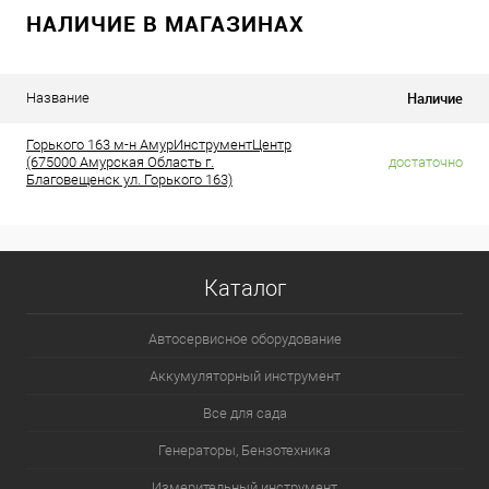
НАЛИЧИЕ В МАГАЗИНАХ
Наличие
Название
Горького 163 м-н АмурИнструментЦентр
(675000 Амурская Область г.
достаточно
Благовещенск ул. Горького 163)
Каталог
Автосервисное оборудование
Аккумуляторный инструмент
Все для сада
Генераторы, Бензотехника
Измерительный инструмент