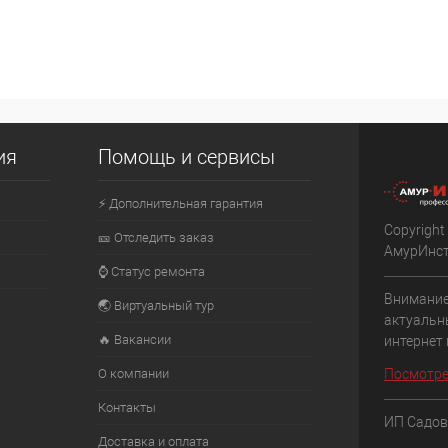
ия
Помощь и сервисы
⚡ Дополнительная гарантия
Copyright
🎫 Отследить заказ
АмурИнс
⌚ Статус ремонта
Внимание
🌏 Виртуальный тур
актуальн
🔥 Вакансии
интернет
О компании
Посмотре
Контакты
ИП Садов
Доставка и оплата