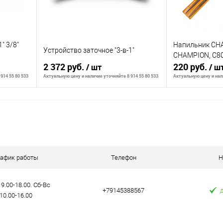
" 3/8"
Напильник CHAM
Устройство заточное "3-в-1"
CHAMPION, C8
2 372 руб.
220 руб.
/ шт
/ ш
914 55 80 533
Актуальную цену и наличие уточняйте 8 914 55 80 533
Актуальную цену и нали
В корзину
К сравнению
К сравнению
аличии
В избранное
В наличии
В избранное
рафик работы
Телефон
Н
9.00-18.00. Сб-Вс
+79145388567
10.00-16.00