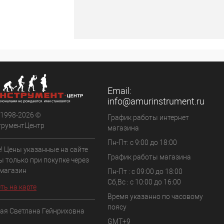
Email:
info@amurinstrument.ru
 1998-2026 ©
График работы интернет
трументЦентр
магазина
Пн-Пт: с 9:00 до 18:00
! Цены указанные на сайте
График работы магазина
ы только при покупке через
 магазин
Пн-Пт : с 09:00 до 18:00
Сб,Вс : c 10:00 до 16:00
ть на карте
Время указанно по часовому
поясу
ая Светлана Гейнриховна
GMT+9