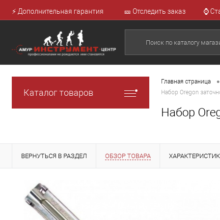
⚡ Дополнительная гарантия
🎫 Отследить заказ
⌚ Ст
•
Главная страница
Каталог товаров
Набор Oregon заточн
Набор Oreg
ВЕРНУТЬСЯ В РАЗДЕЛ
ОБЗОР ТОВАРА
ХАРАКТЕРИСТИ