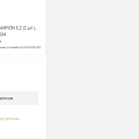
PION 5,2 (2 шт.),
034
т
чие уточняйте 8 914 55 80 533
В корзину
В наличии
аличие
достаточно