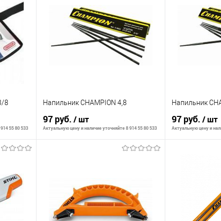
3/8
Напильник CHAMPION 4,8
Напильник CH
97 руб.
97 руб.
/ шт
/ шт
914 55 80 533
Актуальную цену и наличие уточняйте 8 914 55 80 533
Актуальную цену и нали
В корзину
К сравнению
К сравнению
аличии
В избранное
В наличии
В избранное