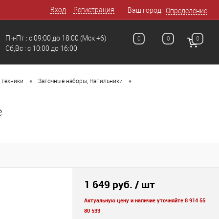
Вход
Регистрация
Ваш город:
Определение
Пн-Пт : с 09:00 до 18:00
(Мск +6)
0
0
0
Сб,Вс : c 10:00 до 16:00
•
•
 техники
Заточные наборы, Напильники
е
1 649 руб.
/ шт
Актуальную цену и наличие уточняйте 8 914 55
80 533