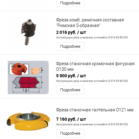
Подробнее
Фреза комб. рамочная составная
"Римская S-образная"
41х23,8х12х40х2Т
2 016 руб.
/ шт
Актуальную цену и наличие уточняйте 8 914 55 80 533
Подробнее
Фреза станочная кромочная фигурная
О130 мм
5 900 руб.
/ шт
Актуальную цену и наличие уточняйте 8 914 55 80 533
Подробнее
Фреза станочная галтельная О121 мм
7 160 руб.
/ шт
Актуальную цену и наличие уточняйте 8 914 55 80 533
Подробнее