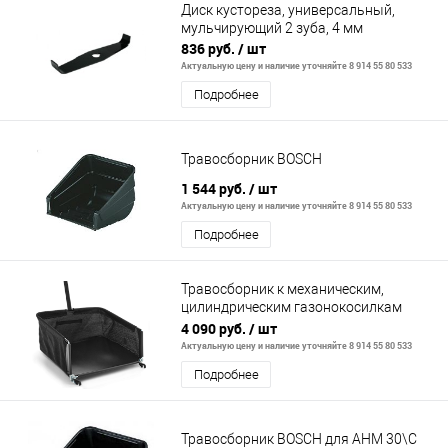
Диск кустореза, универсальный,
мульчирующий 2 зуба, 4 мм
836 руб.
/ шт
Актуальную цену и наличие уточняйте 8 914 55 80 533
Подробнее
Травосборник BOSCH
1 544 руб.
/ шт
Актуальную цену и наличие уточняйте 8 914 55 80 533
Подробнее
Травосборник к механическим,
цилиндрическим газонокосилкам
Husqvarna
4 090 руб.
/ шт
Актуальную цену и наличие уточняйте 8 914 55 80 533
Подробнее
Травосборник BOSCH для AHM 30\С