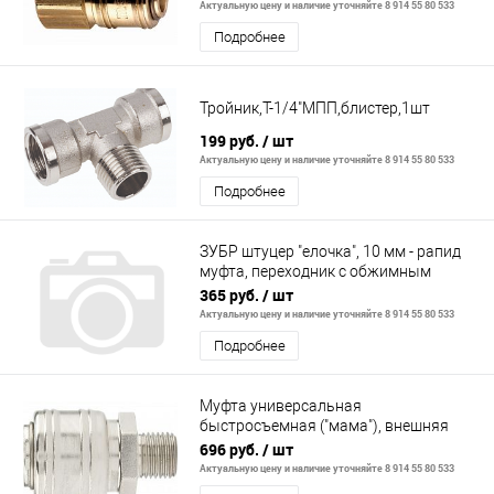
Актуальную цену и наличие уточняйте 8 914 55 80 533
Подробнее
Тройник,T-1/4"MПП,блистер,1шт
199 руб.
/ шт
Актуальную цену и наличие уточняйте 8 914 55 80 533
Подробнее
ЗУБР штуцер "елочка", 10 мм - рапид
муфта, переходник с обжимным
хомутом, Профессионал (64917-10)
365 руб.
/ шт
Актуальную цену и наличие уточняйте 8 914 55 80 533
Подробнее
Муфта универсальная
быстросъемная ("мама"), внешняя
резьба 3/8", 2 шт. // Stels
696 руб.
/ шт
Актуальную цену и наличие уточняйте 8 914 55 80 533