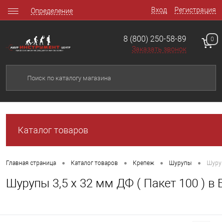
Вход
Регистрация
Определение
8 (800) 250-58-89
0
Заказать звонок
Каталог товаров
•
•
•
•
Главная страница
Каталог товаров
Крепеж
Шурупы
Шуруп
Шурупы 3,5 х 32 мм ДФ ( Пакет 100 ) в