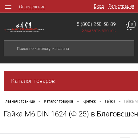
Вход
Регистрация
Определение
8 (800) 250-58-89
0
Заказать звонок
Каталог товаров
•
•
•
•
Главная страница
Каталог товаров
Крепеж
Гайки
Гайка М
Гайка М6 DIN 1624 (Ф 25) в Благовеще