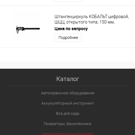
Штангенциркуль КОБАЛЬТ цифровой,
ШЦЦ, открытого типа, 150 мм,
точность 0,01 мм, глубиномер,
Цена по запросу
направля
Подробнее
Каталог
Автосервисное оборудование
Аккумуляторный инструмент
Все для сада
Генераторы, Бензотехника
Измерительный инструмент