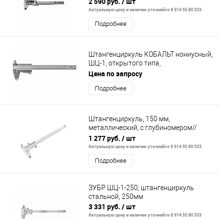
2 590 руб.
/ шт
Актуальную цену и наличие уточняйте 8 914 55 80 533
Подробнее
Штангенциркуль КОБАЛЬТ нониусный,
ШЦ-1, открытого типа,
МОНОБЛОЧНЫЙ, 150 мм, точность
Цена по запросу
0,02 мм, глуби
Подробнее
Штангенциркуль, 150 мм,
металлический, с глубиномером//
MATRIX
1 277 руб.
/ шт
Актуальную цену и наличие уточняйте 8 914 55 80 533
Подробнее
ЗУБР ШЦ-1-250, штангенциркуль
стальной, 250мм
3 331 руб.
/ шт
Актуальную цену и наличие уточняйте 8 914 55 80 533