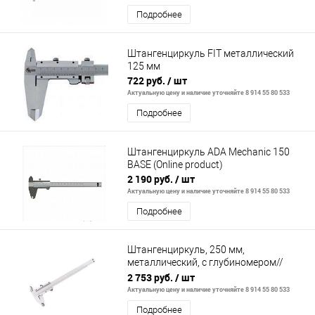
Подробнее
Штангенциркуль FIT металлический
125 мм
722 руб.
/ шт
Актуальную цену и наличие уточняйте 8 914 55 80 533
Подробнее
Штангенциркуль ADA Mechanic 150
BASE (Online product)
2 190 руб.
/ шт
Актуальную цену и наличие уточняйте 8 914 55 80 533
Подробнее
Штангенциркуль, 250 мм,
металлический, с глубиномером//
MATRIX
2 753 руб.
/ шт
Актуальную цену и наличие уточняйте 8 914 55 80 533
Подробнее