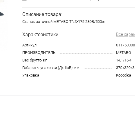
Описание товара:
Станок заточной METABO TNS-175 230В/500вт
Характеристики:
Все хара
Артикул
611750000
ПРОИЗВОДИТЕЛЬ
METABO
Вес брутто, кг
14,1/16,4
Габариты упаковки (ДхШхВ) мм.
370х320х3
Упаковка
Коробка