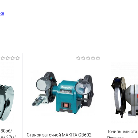
ке
980об/
Точильный ста
Станок заточной MAKITA GB602
мм,37м/