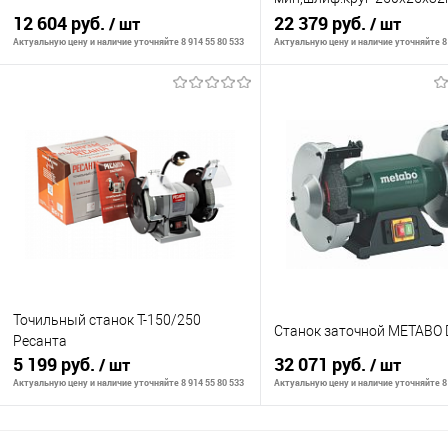
12 604 руб.
с,32.5кг,лампа
22 379 руб.
/ шт
/ шт
Актуальную цену и наличие уточняйте 8 914 55 80 533
Актуальную цену и наличие уточняйте 8 
В корзину
В корзину
К сравнению
К сравнению
В избранное
В наличии
В избранное
В н
Точильный станок Т-150/250
Станок заточной METABO 
Ресанта
5 199 руб.
32 071 руб.
/ шт
/ шт
Актуальную цену и наличие уточняйте 8 914 55 80 533
Актуальную цену и наличие уточняйте 8 