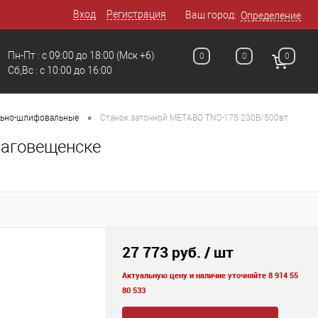
Вход
Регистрация
Ваш город:
Определение
Пн-Пт : с 09:00 до 18:00
(Мск +6)
0
0
0
Сб,Вс : c 10:00 до 16:00
•
льно-шлифовальные
Станок заточной METABO TNS-175 230В/500вт
лаговещенске
27 773 руб.
/ шт
Актуальную цену и наличие уточняйте 8 914 55
80 533