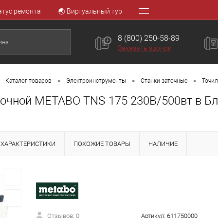
атус ремонта
🌏 Виртуальный тур
8 (800) 250-58-89
Заказать звонок
•
•
•
Каталог товаров
Электроинструменты
Станки заточные
Точи
точной METABO TNS-175 230В/500вт в Б
ХАРАКТЕРИСТИКИ
ПОХОЖИЕ ТОВАРЫ
НАЛИЧИЕ
Отзывов: 0
Артикул:
611750000