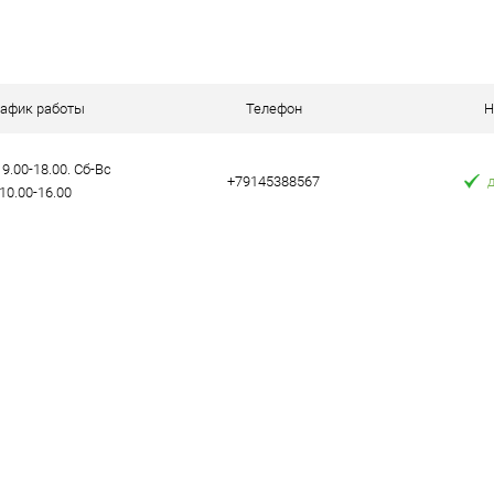
В корзину
К сравнению
К сравнению
аличии
В избранное
В наличии
В избранное
рафик работы
Телефон
Н
9.00-18.00. Сб-Вс
+79145388567
10.00-16.00