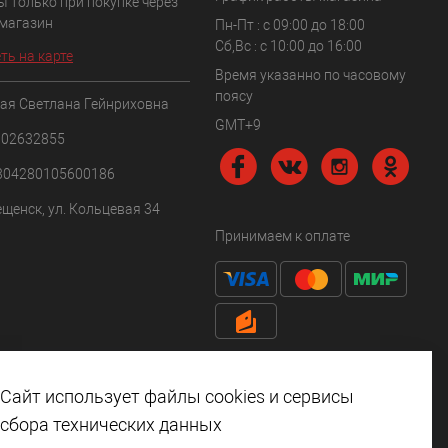
ы только при покупке через
 магазин
Пн-Пт : с 09:00 до 18:00
Сб,Вс : c 10:00 до 16:00
ть на карте
Время указанно по часовому
поясу
ая Светлана Гейнриховна
GMT+9
102632855
304280105600186
ещенск, ул. Кольцевая 34
Принимаем к оплате
Сайт использует файлы cookies и сервисы
сбора технических данных