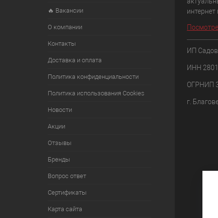
актуальн
🔥 Вакансии
интернет
О компании
Посмотре
Контакты
ИП Садов
Доставка и оплата
ИНН 280
Политика конфиденциальности
ОГРНИП 
Политика использования Cookies
г. Благов
Новости
Акции
Отзывы
Бренды
Вопрос ответ
Сертификаты
Карта сайта