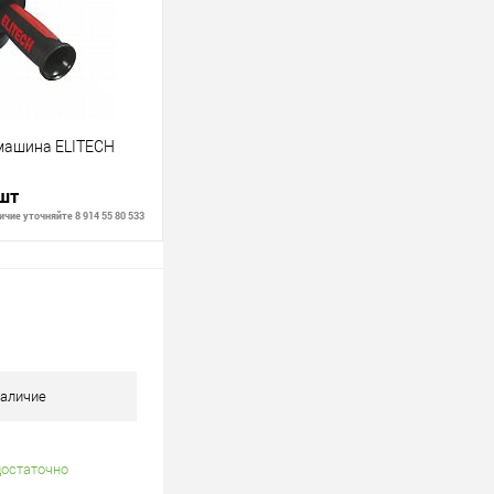
В наличии
машина ELITECH
 шт
чие уточняйте 8 914 55 80 533
В корзину
В наличии
аличие
достаточно