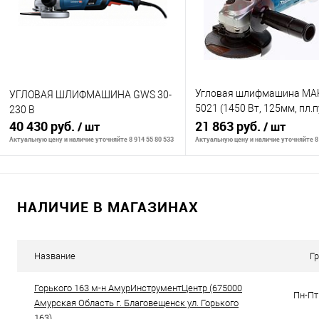
В избранное
В наличии
В избранное
В н
Угловая шлифмашина MA
УГЛОВАЯ ШЛИФМАШИНА GWS 30-
5021 (1450 Вт, 125мм, пл.п
230 B
40 430 руб.
1,4кг, коробка)
21 863 руб.
/ шт
/ шт
Актуальную цену и наличие уточняйте 8 914 55 80 533
Актуальную цену и наличие уточняйте 8 
В корзину
В корзину
НАЛИЧИЕ В МАГАЗИНАХ
К сравнению
К сравнению
В избранное
В наличии
В избранное
В н
Название
Г
Горького 163 м-н АмурИнструментЦентр (675000
Пн-Пт 
Амурская Область г. Благовещенск ул. Горького
163)