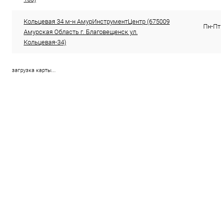
Кольцевая 34 м-н АмурИнструментЦентр (675009
Пн-Пт 
Амурская Область г. Благовещенск ул.
Кольцевая-34)
загрузка карты...