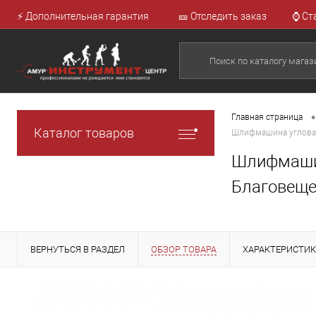
⚡ Дополнительная гарантия
🎫 Отследить заказ
⌚ Ст
•
Главная страница
Каталог товаров
Шлифмашина угловая
Шлифмашин
Благовеще
ВЕРНУТЬСЯ В РАЗДЕЛ
ОБЗОР ТОВАРА
ХАРАКТЕРИСТИ