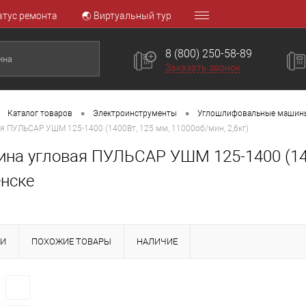
атус ремонта
🌏 Виртуальный тур
8 (800) 250-58-89
Заказать звонок
•
•
Каталог товаров
Электроинструменты
Углошлифовальные машин
 ПУЛЬСАР УШМ 125-1400 (1400Вт, 125 мм, 11000об/мин, 2,6кг)
а угловая ПУЛЬСАР УШМ 125-1400 (1400В
нске
КИ
ПОХОЖИЕ ТОВАРЫ
НАЛИЧИЕ