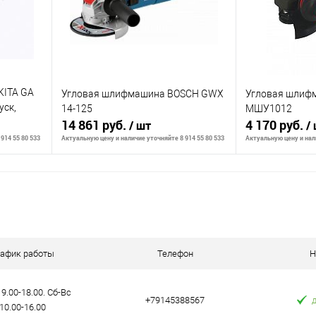
аличии
В избранное
В наличии
В избранное
KITA GA
Угловая шлифмашина BOSCH GWX
Угловая шлиф
уск,
14-125
МШУ1012
14 861 руб.
4 170 руб.
/ шт
/
914 55 80 533
Актуальную цену и наличие уточняйте 8 914 55 80 533
Актуальную цену и нали
В корзину
К сравнению
К сравнению
аличии
В избранное
В наличии
В избранное
рафик работы
Телефон
Н
9.00-18.00. Сб-Вс
+79145388567
10.00-16.00