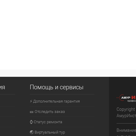
ия
Помощь и сервисы
⚡ Дополнительная гарантия
Copyright
🎫 Отследить заказ
АмурИнс
⌚ Статус ремонта
Внимание
🌏 Виртуальный тур